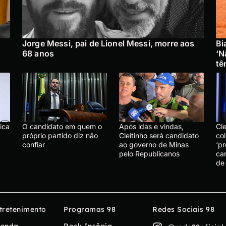
o
Jorge Messi, pai de Lionel Messi, morre aos
Bi
68 anos
‘N
tê
ica
O candidato em quem o
Após idas e vindas,
Cl
próprio partido diz não
Cleitinho será candidato
col
confiar
ao governo de Minas
‘p
pelo Republicanos
ca
de
tretenimento
Programas 98
Redes Sociais 98