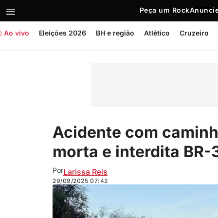
Peça um Rock
Anuncie
Ao vivo
Eleições 2026
BH e região
Atlético
Cruzeiro
Acidente com caminh
morta e interdita BR
Por
Larissa Reis
29/09/2025
07:42