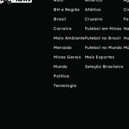
Auto
América
Ag
BH e Região
Atlético
Ci
Brasil
Cruzeiro
Fa
Carreira
Futebol em Minas
Na
Meio Ambiente
Futebol no Brasil
H
Mercado
Futebol no Mundo
Mú
Minas Gerais
Mais Esportes
Mundo
Seleção Brasileira
Política
Tecnologia