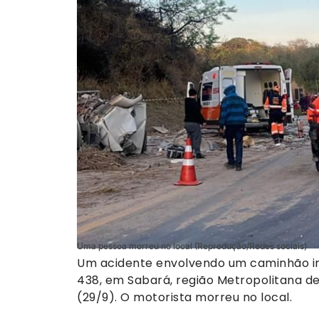
Uma pessoa morreu no local (Reprodução/Redes sociais)
Um acidente envolvendo um caminhão int
438, em Sabará, região Metropolitana d
(29/9). O motorista morreu no local.