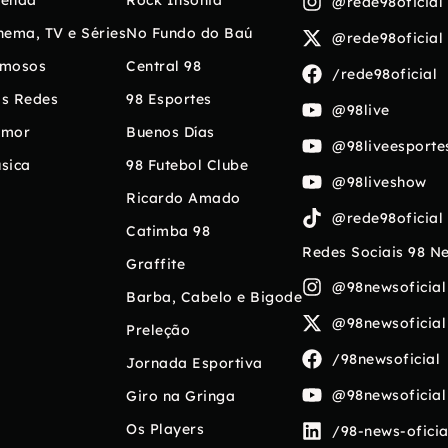
enda
Rock Insônia
@rede98oficial
nema, TV e Séries
No Fundo do Baú
@rede98oficial
mosos
Central 98
/rede98oficial
s Redes
98 Esportes
@98live
umor
Buenos Días
@98liveesporte
sica
98 Futebol Clube
@98liveshow
Ricardo Amado
@rede98oficial
Catimba 98
Redes Sociais 98 N
Graffite
@98newsoficial
Barba, Cabelo e Bigode
@98newsoficial
Preleção
/98newsoficial
Jornada Esportiva
@98newsoficial
Giro na Gringa
Os Players
/98-news-oficia