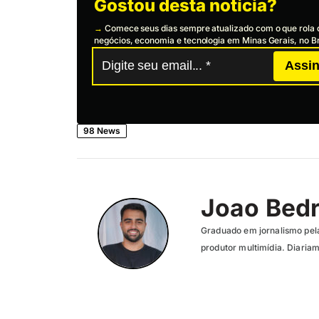
Gostou desta notícia?
→
Comece seus dias sempre atualizado com o que rola 
negócios, economia e tecnologia em Minas Gerais, no Br
Assin
98 News
Joao Bed
Graduado em jornalismo pe
produtor multimídia. Diariam