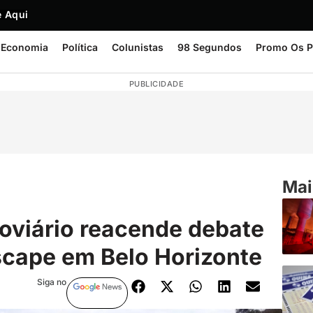
 Aqui
Economia
Política
Colunistas
98 Segundos
Promo Os P
PUBLICIDADE
Mai
oviário reacende debate
scape em Belo Horizonte
Siga no