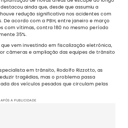
a implantação de novas áreas de escape ao longo
 destacou ainda que, desde que assumiu a
 houve redução significativa nos acidentes com
. De acordo com a PBH, entre janeiro e março
tes com vítimas, contra 180 no mesmo período
mente 35%.
ue vem investindo em fiscalização eletrônica,
por câmeras e ampliação das equipes de trânsito
ecialista em trânsito, Rodolfo Rizzotto, as
eduzir tragédias, mas o problema passa
uada dos veículos pesados que circulam pelas
 APÓS A PUBLICIDADE