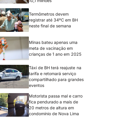
10,1 milhões
Termômetros devem
registrar até 34ºC em BH
neste final de semana
Minas bateu apenas uma
meta de vacinação em
crianças de 1 ano em 2025
Táxi de BH terá reajuste na
tarifa e retomará serviço
compartilhado para grandes
eventos
Motorista passa mal e carro
fica pendurado a mais de
20 metros de altura em
condomínio de Nova Lima