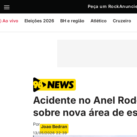
Peça um Rock
Anuncie
Ao vivo
Eleições 2026
BH e região
Atlético
Cruzeiro
Acidente no Anel Rod
sobre nova área de e
Por
Joao Bedran
13/05/2026
22:39