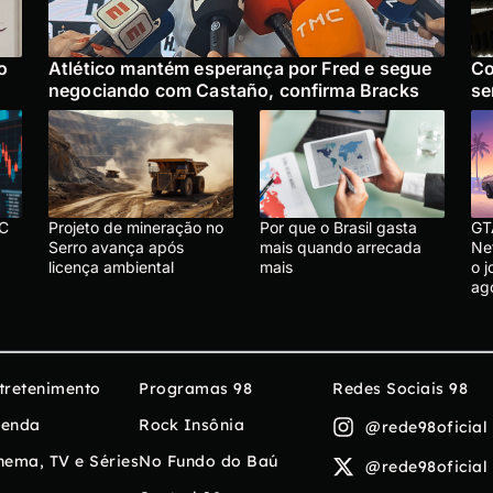
o
Atlético mantém esperança por Fred e segue
Co
negociando com Castaño, confirma Bracks
se
BC
Projeto de mineração no
Por que o Brasil gasta
GT
Serro avança após
mais quando arrecada
Net
licença ambiental
mais
o 
ag
tretenimento
Programas 98
Redes Sociais 98
enda
Rock Insônia
@rede98oficial
nema, TV e Séries
No Fundo do Baú
@rede98oficial