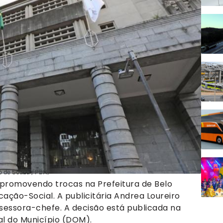
o de Souza / PBH)
 promovendo trocas na Prefeitura de Belo
ação-Social. A publicitária Andrea Loureiro
sessora-chefe. A decisão está publicada na
ial do Município (DOM).