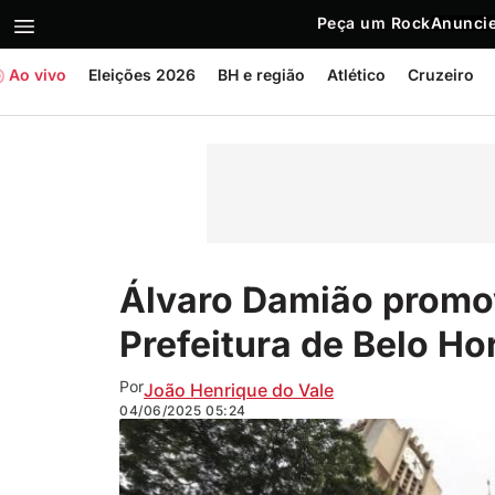
Peça um Rock
Anuncie
Ao vivo
Eleições 2026
BH e região
Atlético
Cruzeiro
Álvaro Damião promo
Prefeitura de Belo Ho
Por
João Henrique do Vale
04/06/2025
05:24