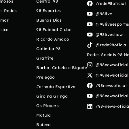
mosos
Central 98
/rede98oficial
s Redes
98 Esportes
@98live
umor
Buenos Días
@98liveesporte
sica
98 Futebol Clube
@98liveshow
Ricardo Amado
@rede98oficial
Catimba 98
Redes Sociais 98 N
Graffite
@98newsoficial
Barba, Cabelo e Bigode
@98newsoficial
Preleção
/98newsoficial
Jornada Esportiva
@98newsoficial
Giro na Gringa
Os Players
/98-news-oficia
Matula
Buteco