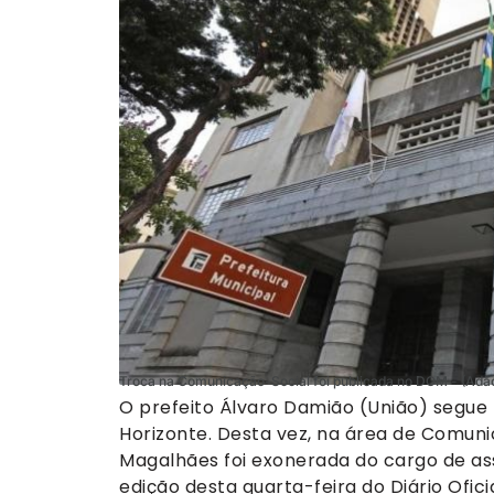
Troca na Comunicação-Social foi publicada no DOM - (Adã
O prefeito Álvaro Damião (União) segue
Horizonte. Desta vez, na área de Comunic
Magalhães foi exonerada do cargo de as
edição desta quarta-feira do Diário Ofic