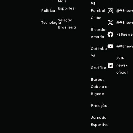
Mais
98
Esportes
Política
Futebol
@98newso
Clube
Seleção
Tecnologia
@98newso
Brasileira
Ricardo
/98newso
Amado
@98newso
Catimba
98
/98-
news-
Graffite
oficial
Barba,
Cabelo e
Bigode
Preleção
Jornada
Esportiva