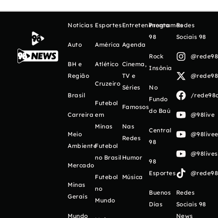
Notícias
Esportes
Entretenimento
Programas
Redes
98
Sociais 98
Auto
América
Agenda
Rock
@rede98o
BH e
Atlético
Cinema,
Insônia
Região
TV e
@rede98o
Cruzeiro
Séries
No
Brasil
/rede98o
Fundo
Futebol
Famosos
do Baú
Carreira
em
@98live
Minas
Nas
Central
Meio
@98livee
Redes
98
Ambiente
Futebol
@98live
no Brasil
Humor
98
Mercado
Esportes
@rede98o
Futebol
Música
Minas
no
Buenos
Redes
Gerais
Mundo
Días
Sociais 98
Mundo
News