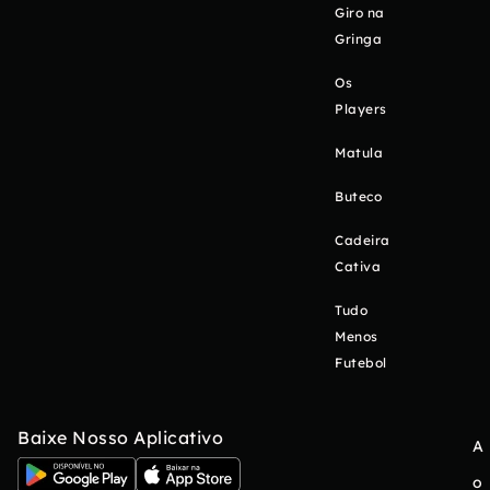
Giro na
Gringa
Os
Players
Matula
Buteco
Cadeira
Cativa
Tudo
Menos
Futebol
Baixe Nosso Aplicativo
A
o