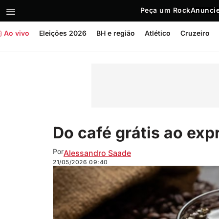
Peça um Rock
Anuncie
Ao vivo
Eleições 2026
BH e região
Atlético
Cruzeiro
Do café grátis ao exp
Por
Alessandro Saade
21/05/2026
09:40