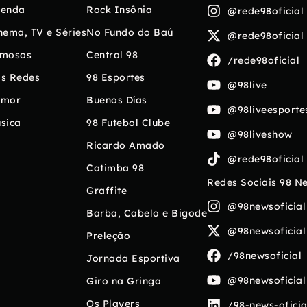
enda
Rock Insônia
@rede98oficial
nema, TV e Séries
No Fundo do Baú
@rede98oficial
mosos
Central 98
/rede98oficial
s Redes
98 Esportes
@98live
umor
Buenos Días
@98liveesporte
sica
98 Futebol Clube
@98liveshow
Ricardo Amado
@rede98oficial
Catimba 98
Redes Sociais 98 N
Graffite
@98newsoficial
Barba, Cabelo e Bigode
@98newsoficial
Preleção
/98newsoficial
Jornada Esportiva
@98newsoficial
Giro na Gringa
Os Players
/98-news-oficia