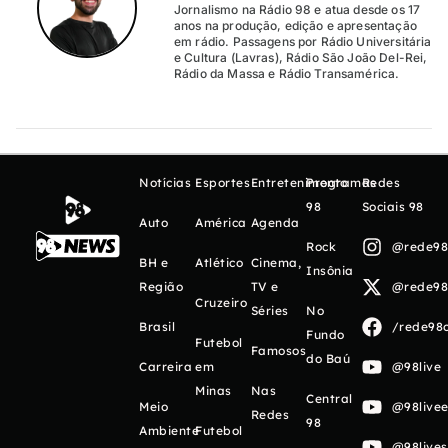
Jornalismo na Rádio 98 e atua desde os 17
anos na produção, edição e apresentação
em rádio. Passagens por Rádio Universitária
e Cultura (Lavras), Rádio São João Del-Rei,
Rádio da Massa e Rádio Transamérica.
Notícias
Esportes
Entretenimento
Programas
Redes
98
Sociais 98
Auto
América
Agenda
Rock
@rede98o
BH e
Atlético
Cinema,
Insônia
Região
TV e
@rede98o
Cruzeiro
Séries
No
Brasil
/rede98o
Fundo
Futebol
Famosos
do Baú
Carreira
em
@98live
Minas
Nas
Central
Meio
@98livee
Redes
98
Ambiente
Futebol
@98live