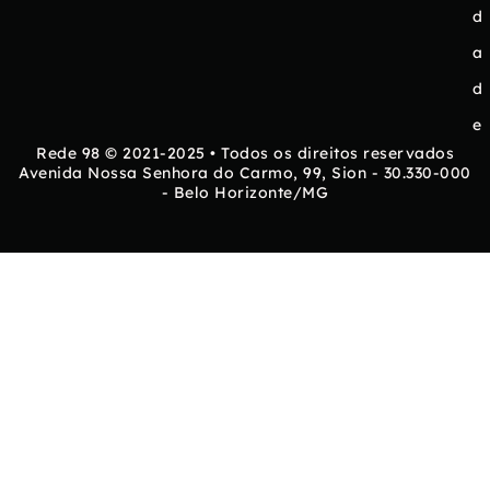
d
a
d
e
Rede 98 © 2021-2025 • Todos os direitos reservados
Avenida Nossa Senhora do Carmo, 99, Sion - 30.330-000
- Belo Horizonte/MG