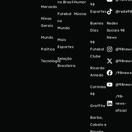
no Brasil
Humor
98
Mercado
Esportes
@rede98o
Futebol
Música
Minas
no
Buenos
Redes
Gerais
Mundo
Días
Sociais 98
Mundo
News
Mais
98
Esportes
Política
Futebol
@98newso
Clube
Seleção
Tecnologia
@98newso
Brasileira
Ricardo
/98newso
Amado
@98newso
Catimba
98
/98-
news-
Graffite
oficial
Barba,
Cabelo e
Bigode