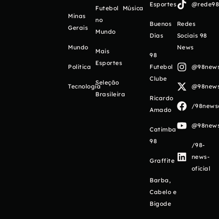
Esportes
@rede98o
Futebol
Música
Minas
no
Buenos
Redes
Gerais
Mundo
Días
Sociais 98
Mundo
News
Mais
98
Esportes
Política
Futebol
@98newso
Clube
Seleção
Tecnologia
@98newso
Brasileira
Ricardo
/98newso
Amado
@98newso
Catimba
98
/98-
news-
Graffite
oficial
Barba,
Cabelo e
Bigode