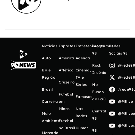
Notícias
Esportes
Entretenimento
Programas
Redes
98
Sociais 98
Auto
América
Agenda
Rock
@rede98o
BH e
Atlético
Cinema,
Insônia
Região
TV e
@rede98o
Cruzeiro
Séries
No
Brasil
/rede98o
Fundo
Futebol
Famosos
do Baú
Carreira
em
@98live
Minas
Nas
Central
Meio
@98livee
Redes
98
Ambiente
Futebol
@98live
no Brasil
Humor
98
Mercado