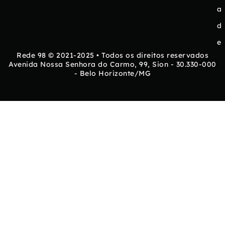
a
d
e
Rede 98 © 2021-2025 • Todos os direitos reservados
Avenida Nossa Senhora do Carmo, 99, Sion - 30.330-000
- Belo Horizonte/MG