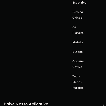
Esportiva
Giro na
Gringa
Os
Players
Matula
Buteco
Cadeira
Cativa
Tudo
Menos
Futebol
Baixe Nosso Aplicativo
A