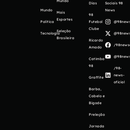
Mundo
Días
Sociais 98
Mundo
News
Mais
98
Esportes
Política
Futebol
@98newso
Clube
Seleção
Tecnologia
@98newso
Brasileira
Ricardo
/98newso
Amado
@98newso
Catimba
98
/98-
news-
Graffite
oficial
Barba,
Cabelo e
Bigode
Preleção
Jornada