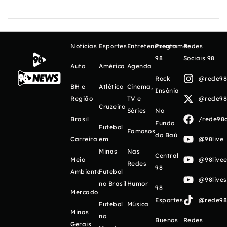
Notícias
Esportes
Entretenimento
Programas
Redes
98
Sociais 98
Auto
América
Agenda
Rock
@rede98o
BH e
Atlético
Cinema,
Insônia
Região
TV e
@rede98o
Cruzeiro
Séries
No
Brasil
/rede98o
Fundo
Futebol
Famosos
do Baú
Carreira
em
@98live
Minas
Nas
Central
Meio
@98livee
Redes
98
Ambiente
Futebol
@98live
no Brasil
Humor
98
Mercado
Esportes
@rede98o
Futebol
Música
Minas
no
Buenos
Redes
Gerais