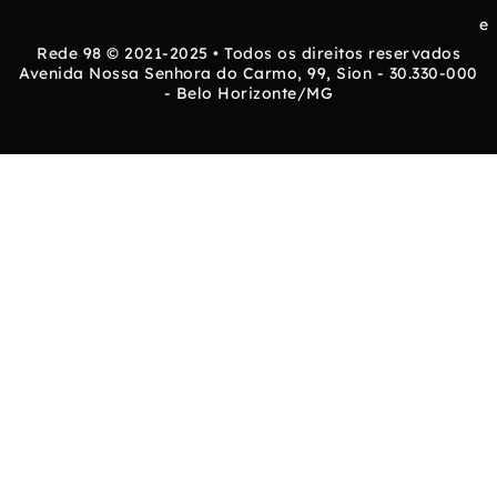
e
Rede 98 © 2021-2025 • Todos os direitos reservados
Avenida Nossa Senhora do Carmo, 99, Sion - 30.330-000
- Belo Horizonte/MG