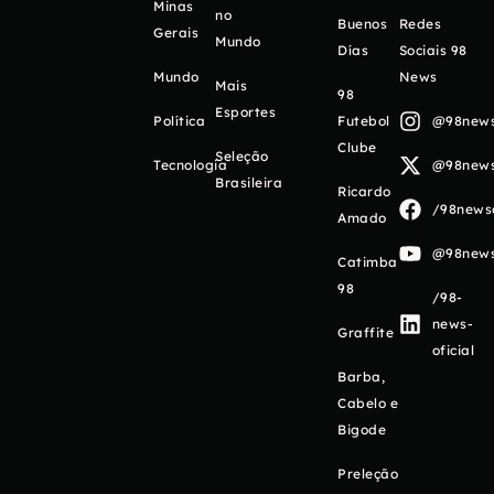
Minas
no
Buenos
Redes
Gerais
Mundo
Días
Sociais 98
Mundo
News
Mais
98
Esportes
Política
Futebol
@98newso
Clube
Seleção
Tecnologia
@98newso
Brasileira
Ricardo
/98newso
Amado
@98newso
Catimba
98
/98-
news-
Graffite
oficial
Barba,
Cabelo e
Bigode
Preleção