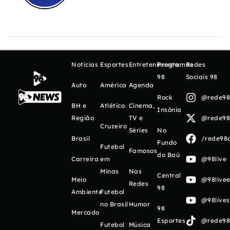
Notícias
Esportes
Entretenimento
Programas
Redes
98
Sociais 98
Auto
América
Agenda
Rock
@rede98o
BH e
Atlético
Cinema,
Insônia
Região
TV e
@rede98o
Cruzeiro
Séries
No
Brasil
/rede98o
Fundo
Futebol
Famosos
do Baú
Carreira
em
@98live
Minas
Nas
Central
Meio
@98livee
Redes
98
Ambiente
Futebol
@98live
no Brasil
Humor
98
Mercado
Esportes
@rede98o
Futebol
Música