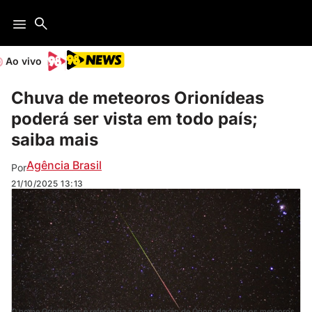
Ao vivo
Chuva de meteoros Orionídeas
poderá ser vista em todo país;
saiba mais
Agência Brasil
Por
21/10/2025
13:13
O nome Orionídeas é referência à constelação de Órion, de onde os meteoros