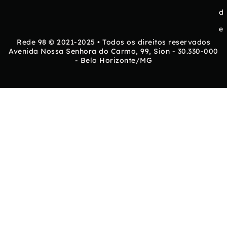
d
e
Rede 98 © 2021-2025 • Todos os direitos reservados
Avenida Nossa Senhora do Carmo, 99, Sion - 30.330-000
- Belo Horizonte/MG