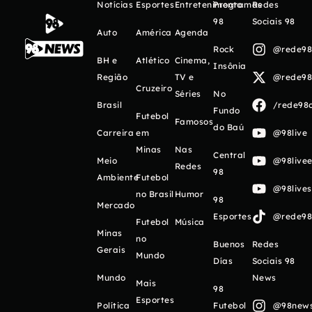
Notícias
Esportes
Entretenimento
Programas
Redes
98
Sociais 98
Auto
América
Agenda
Rock
@rede98o
BH e
Atlético
Cinema,
Insônia
Região
TV e
@rede98o
Cruzeiro
Séries
No
Brasil
/rede98o
Fundo
Futebol
Famosos
do Baú
Carreira
em
@98live
Minas
Nas
Central
Meio
@98livee
Redes
98
Ambiente
Futebol
@98live
no Brasil
Humor
98
Mercado
Esportes
@rede98o
Futebol
Música
Minas
no
Buenos
Redes
Gerais
Mundo
Días
Sociais 98
Mundo
News
Mais
98
Esportes
Política
Futebol
@98newso