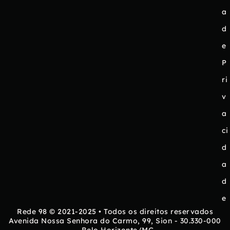
a
d
e
P
ri
v
a
ci
d
a
d
e
Rede 98 © 2021-2025 • Todos os direitos reservados
Avenida Nossa Senhora do Carmo, 99, Sion - 30.330-000
- Belo Horizonte/MG