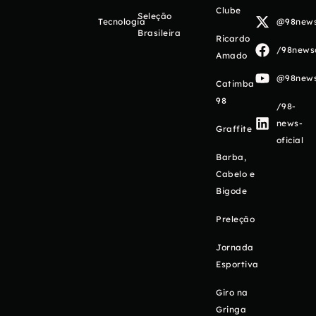
Clube
Seleção
Tecnologia
@98newso
Brasileira
Ricardo
/98newso
Amado
@98newso
Catimba
98
/98-
news-
Graffite
oficial
Barba,
Cabelo e
Bigode
Preleção
Jornada
Esportiva
Giro na
Gringa