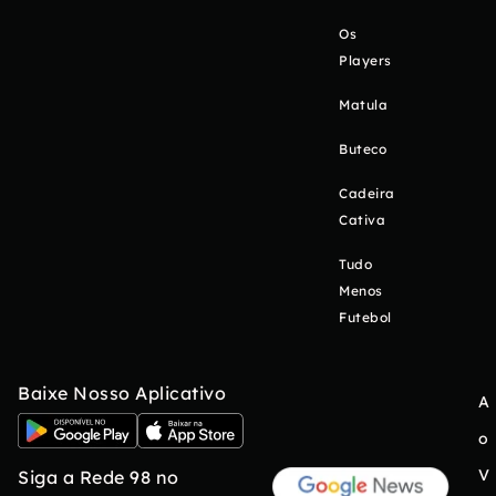
Os
Players
Matula
Buteco
Cadeira
Cativa
Tudo
Menos
Futebol
Baixe Nosso Aplicativo
A
o
V
Siga a Rede 98 no