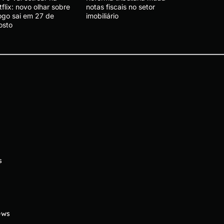
flix: novo olhar sobre
notas fiscais no setor
jogo sai em 27 de
imobiliário
osto
s
ews