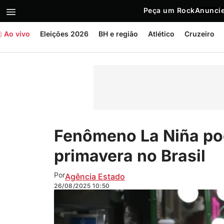
Peça um Rock
Anuncie
Ao vivo
Eleições 2026
BH e região
Atlético
Cruzeiro
Fenômeno La Niña pod
primavera no Brasil
Por
Agência Estado
26/08/2025
10:50