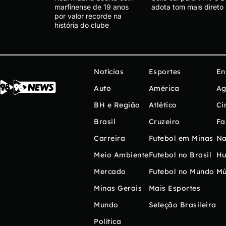
marfinense de 19 anos
adota tom mais direto
por valor recorde na
história do clube
Notícias
Esportes
En
Auto
América
Ag
BH e Região
Atlético
Ci
Brasil
Cruzeiro
Fa
Carreira
Futebol em Minas
Na
Meio Ambiente
Futebol no Brasil
H
Mercado
Futebol no Mundo
Mú
Minas Gerais
Mais Esportes
Mundo
Seleção Brasileira
Política