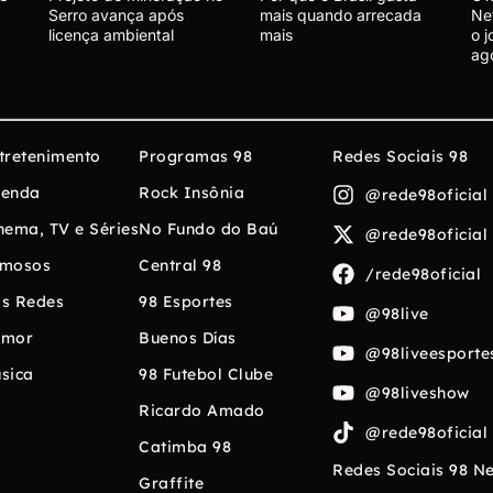
Serro avança após
mais quando arrecada
Net
licença ambiental
mais
o 
ag
tretenimento
Programas 98
Redes Sociais 98
enda
Rock Insônia
@rede98oficial
nema, TV e Séries
No Fundo do Baú
@rede98oficial
mosos
Central 98
/rede98oficial
s Redes
98 Esportes
@98live
umor
Buenos Días
@98liveesporte
sica
98 Futebol Clube
@98liveshow
Ricardo Amado
@rede98oficial
Catimba 98
Redes Sociais 98 N
Graffite