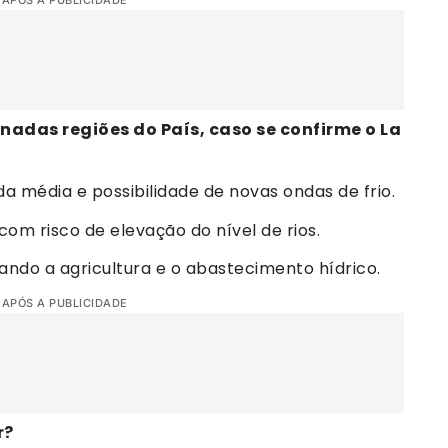
 APÓS A PUBLICIDADE
nadas regiões do País, caso se confirme o La
a média e possibilidade de novas ondas de frio.
om risco de elevação do nível de rios.
cando a agricultura e o abastecimento hídrico.
 APÓS A PUBLICIDADE
r?