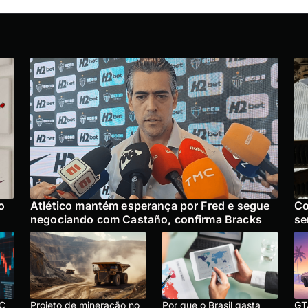
o
Atlético mantém esperança por Fred e segue
Co
negociando com Castaño, confirma Bracks
se
BC
Projeto de mineração no
Por que o Brasil gasta
GT