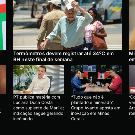
Termômetros devem registrar até 34ºC em
Mi
BH neste final de semana
em
PT publica matéria com
“Tudo que não é
‘C
Luciana Duca Costa
plantado é minerado”:
ve
,
como suplente de Marília;
Grupo Avante aposta em
Ar
’
indicação segue gerando
inovação em Minas
ro
incômodo
Gerais