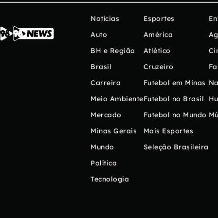
Notícias
Esportes
En
Auto
América
Ag
BH e Região
Atlético
Ci
Brasil
Cruzeiro
Fa
Carreira
Futebol em Minas
Na
Meio Ambiente
Futebol no Brasil
H
Mercado
Futebol no Mundo
Mú
Minas Gerais
Mais Esportes
Mundo
Seleção Brasileira
Política
Tecnologia