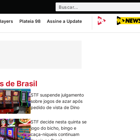
layers
Plateia 98
Assine a Update
s de Brasil
STF suspende julgamento
sobre jogos de azar após
pedido de vista de Dino
STF decide nesta quinta se
jogo do bicho, bingo e
caça-níqueis continuam