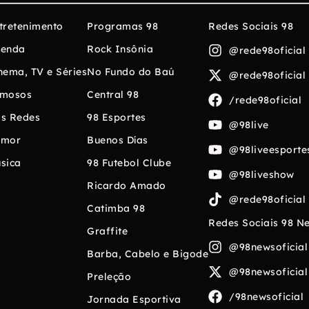
tretenimento
Programas 98
Redes Sociais 98
enda
Rock Insônia
@rede98oficial
nema, TV e Séries
No Fundo do Baú
@rede98oficial
mosos
Central 98
/rede98oficial
s Redes
98 Esportes
@98live
umor
Buenos Días
@98liveesporte
sica
98 Futebol Clube
@98liveshow
Ricardo Amado
@rede98oficial
Catimba 98
Redes Sociais 98 N
Graffite
@98newsoficial
Barba, Cabelo e Bigode
@98newsoficial
Preleção
/98newsoficial
Jornada Esportiva