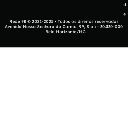
d
e
Rede 98 © 2021-2025 • Todos os direitos reservados
Avenida Nossa Senhora do Carmo, 99, Sion - 30.330-000
- Belo Horizonte/MG