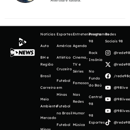
Alterosa e Itatiaia.
Notícias
Esportes
Entretenimento
Programas
Redes
98
Sociais 98
Auto
América
Agenda
Rock
@rede98o
BH e
Atlético
Cinema,
Insônia
Região
TV e
@rede98o
Cruzeiro
Séries
No
Brasil
/rede98o
Fundo
Futebol
Famosos
do Baú
Carreira
em
@98live
Minas
Nas
Central
Meio
@98livee
Redes
98
Ambiente
Futebol
@98live
no Brasil
Humor
98
Mercado
Esportes
@rede98o
Futebol
Música
Minas