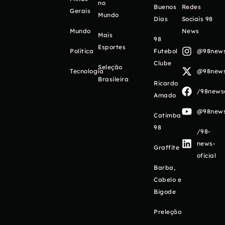
no
Buenos
Redes
Gerais
Mundo
Días
Sociais 98
Mundo
News
Mais
98
Esportes
Política
Futebol
@98newso
Clube
Seleção
Tecnologia
@98newso
Brasileira
Ricardo
/98newso
Amado
@98newso
Catimba
98
/98-
news-
Graffite
oficial
Barba,
Cabelo e
Bigode
Preleção