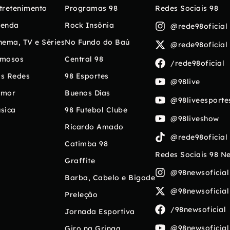
tretenimento
Programas 98
Redes Sociais 98
enda
Rock Insônia
@rede98oficial
nema, TV e Séries
No Fundo do Baú
@rede98oficial
mosos
Central 98
/rede98oficial
s Redes
98 Esportes
@98live
umor
Buenos Días
@98liveesporte
sica
98 Futebol Clube
@98liveshow
Ricardo Amado
@rede98oficial
Catimba 98
Redes Sociais 98 N
Graffite
@98newsoficial
Barba, Cabelo e Bigode
@98newsoficial
Preleção
/98newsoficial
Jornada Esportiva
@98newsoficial
Giro na Gringa