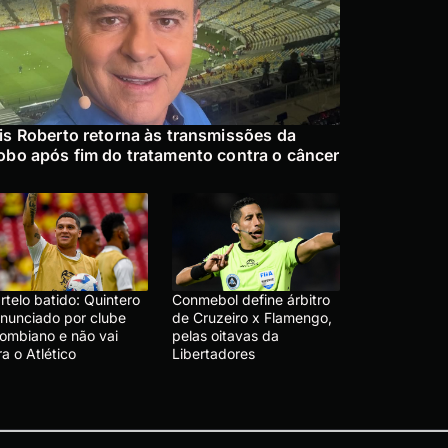
is Roberto retorna às transmissões da
obo após fim do tratamento contra o câncer
telo batido: Quintero
Conmebol define árbitro
anunciado por clube
de Cruzeiro x Flamengo,
lombiano e não vai
pelas oitavas da
a o Atlético
Libertadores