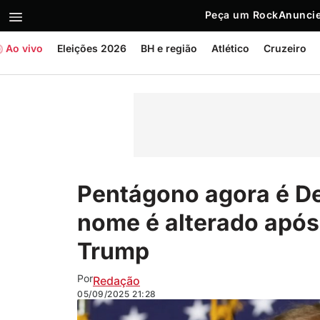
Peça um Rock
Anuncie
Ao vivo
Eleições 2026
BH e região
Atlético
Cruzeiro
Pentágono agora é D
nome é alterado após
Trump
Por
Redação
05/09/2025
21:28