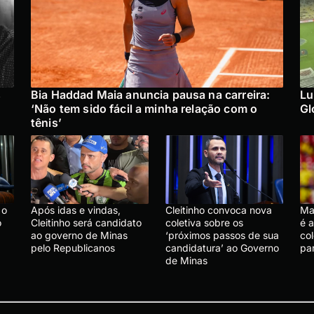
s
Bia Haddad Maia anuncia pausa na carreira:
Lu
‘Não tem sido fácil a minha relação com o
Gl
tênis’
 o
Após idas e vindas,
Cleitinho convoca nova
Mar
o
Cleitinho será candidato
coletiva sobre os
é 
ao governo de Minas
‘próximos passos de sua
co
pelo Republicanos
candidatura’ ao Governo
par
de Minas