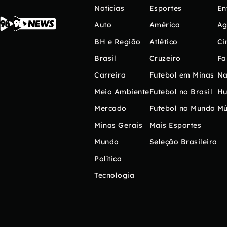
Notícias
Esportes
En
Auto
América
Ag
BH e Região
Atlético
Ci
Brasil
Cruzeiro
Fa
Carreira
Futebol em Minas
Na
Meio Ambiente
Futebol no Brasil
H
Mercado
Futebol no Mundo
Mú
Minas Gerais
Mais Esportes
Mundo
Seleção Brasileira
Política
Tecnologia