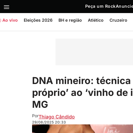
Peça um Rock
Anuncie
Ao vivo
Eleições 2026
BH e região
Atlético
Cruzeiro
DNA mineiro: técnica 
próprio’ ao ‘vinho de
MG
Por
Thiago Cândido
29/08/2025
20:33