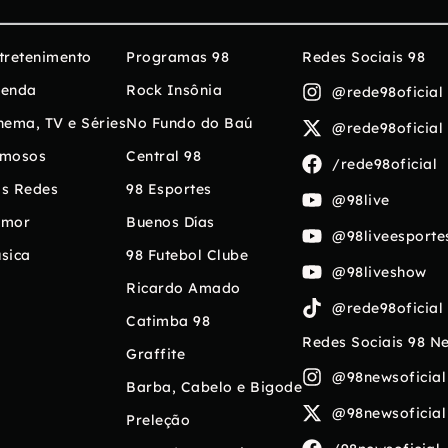
tretenimento
Programas 98
Redes Sociais 98
enda
Rock Insônia
@rede98oficial
nema, TV e Séries
No Fundo do Baú
@rede98oficial
mosos
Central 98
/rede98oficial
s Redes
98 Esportes
@98live
umor
Buenos Días
@98liveesporte
sica
98 Futebol Clube
@98liveshow
Ricardo Amado
@rede98oficial
Catimba 98
Redes Sociais 98 N
Graffite
@98newsoficial
Barba, Cabelo e Bigode
@98newsoficial
Preleção