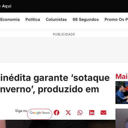
 Aqui
Economia
Política
Colunistas
98 Segundos
Promo Os P
PUBLICIDADE
inédita garante ‘sotaque
Mai
 inverno’, produzido em
Siga no