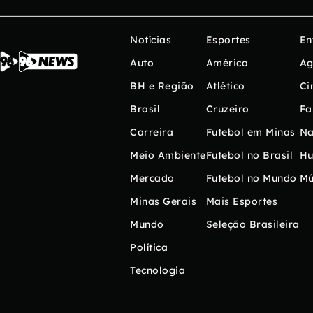
Notícias
Esportes
En
Auto
América
Ag
BH e Região
Atlético
Ci
Brasil
Cruzeiro
Fa
Carreira
Futebol em Minas
Na
Meio Ambiente
Futebol no Brasil
H
Mercado
Futebol no Mundo
Mú
Minas Gerais
Mais Esportes
Mundo
Seleção Brasileira
Política
Tecnologia