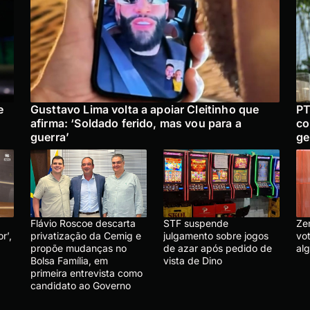
e
Gusttavo Lima volta a apoiar Cleitinho que
PT
afirma: ‘Soldado ferido, mas vou para a
co
guerra’
ge
Flávio Roscoe descarta
STF suspende
Ze
r’,
privatização da Cemig e
julgamento sobre jogos
vo
propõe mudanças no
de azar após pedido de
al
Bolsa Família, em
vista de Dino
primeira entrevista como
candidato ao Governo