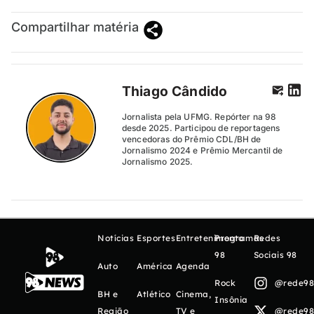
Compartilhar matéria
Thiago Cândido
Jornalista pela UFMG. Repórter na 98
desde 2025. Participou de reportagens
vencedoras do Prêmio CDL/BH de
Jornalismo 2024 e Prêmio Mercantil de
Jornalismo 2025.
Notícias
Esportes
Entretenimento
Programas
Redes
98
Sociais 98
Auto
América
Agenda
Rock
@rede98o
BH e
Atlético
Cinema,
Insônia
Região
TV e
@rede98o