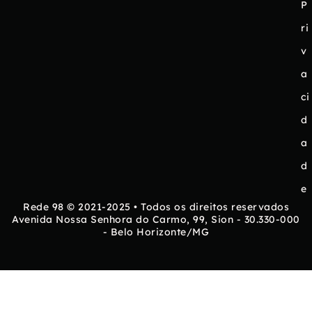
P
ri
v
a
ci
d
a
d
e
Rede 98 © 2021-2025 • Todos os direitos reservados
Avenida Nossa Senhora do Carmo, 99, Sion - 30.330-000
- Belo Horizonte/MG