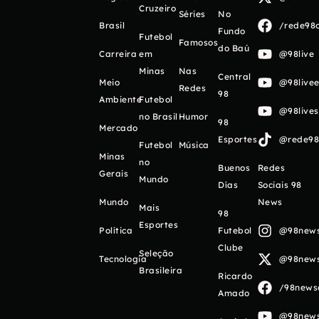
Cruzeiro
Séries
No
Brasil
/rede98o
Fundo
Futebol
Famosos
do Baú
Carreira
em
@98live
Minas
Nas
Central
Meio
@98livee
Redes
98
Ambiente
Futebol
@98live
no Brasil
Humor
98
Mercado
Esportes
@rede98o
Futebol
Música
Minas
no
Buenos
Redes
Gerais
Mundo
Días
Sociais 98
Mundo
News
Mais
98
Esportes
Política
Futebol
@98newso
Clube
Seleção
Tecnologia
@98newso
Brasileira
Ricardo
/98newso
Amado
@98newso