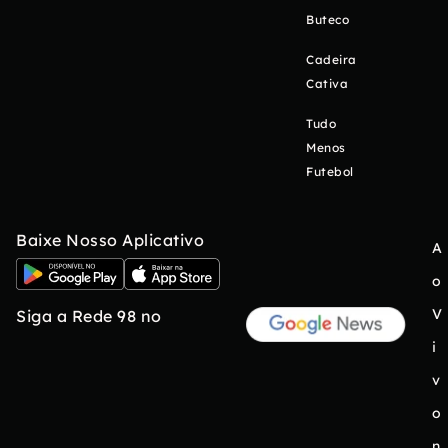
Buteco
Cadeira
Cativa
Tudo
Menos
Futebol
Baixe Nosso Aplicativo
A
o
V
Siga a Rede 98 no
i
v
o
n