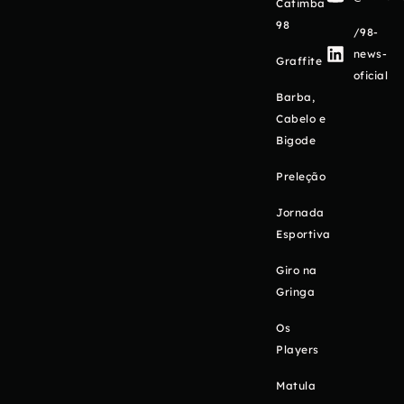
Catimba
98
/98-
news-
Graffite
oficial
Barba,
Cabelo e
Bigode
Preleção
Jornada
Esportiva
Giro na
Gringa
Os
Players
Matula