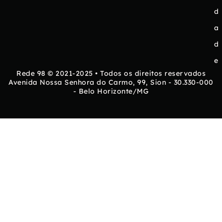
d
a
d
e
Rede 98 © 2021-2025 • Todos os direitos reservados
Avenida Nossa Senhora do Carmo, 99, Sion - 30.330-000
- Belo Horizonte/MG