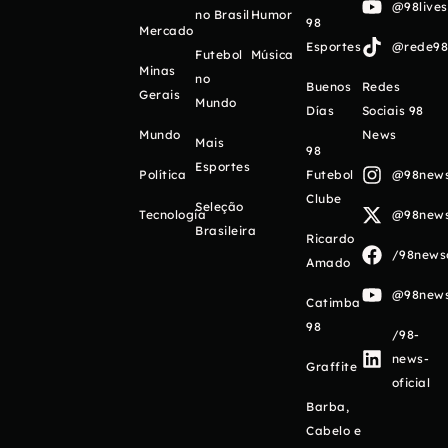
@98live
no Brasil
Humor
98
Mercado
Esportes
@rede98o
Futebol
Música
Minas
no
Buenos
Redes
Gerais
Mundo
Días
Sociais 98
Mundo
News
Mais
98
Esportes
Política
Futebol
@98newso
Clube
Seleção
Tecnologia
@98newso
Brasileira
Ricardo
/98newso
Amado
@98newso
Catimba
98
/98-
news-
Graffite
oficial
Barba,
Cabelo e