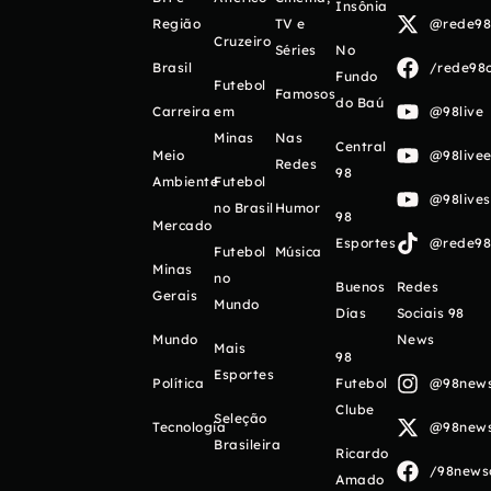
Insônia
Região
TV e
@rede98o
Cruzeiro
Séries
No
Brasil
/rede98o
Fundo
Futebol
Famosos
do Baú
Carreira
em
@98live
Minas
Nas
Central
Meio
@98livee
Redes
98
Ambiente
Futebol
@98live
no Brasil
Humor
98
Mercado
Esportes
@rede98o
Futebol
Música
Minas
no
Buenos
Redes
Gerais
Mundo
Días
Sociais 98
Mundo
News
Mais
98
Esportes
Política
Futebol
@98newso
Clube
Seleção
Tecnologia
@98newso
Brasileira
Ricardo
/98newso
Amado