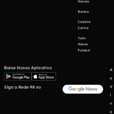
Matula
Buteco
Cadeira
Cativa
Tudo
Menos
Futebol
Baixe Nosso Aplicativo
A
o
V
Siga a Rede 98 no
i
v
o