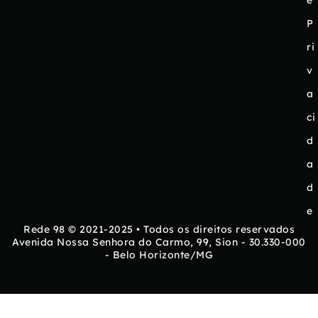
P
ri
v
a
ci
d
a
d
e
Rede 98 © 2021-2025 • Todos os direitos reservados
Avenida Nossa Senhora do Carmo, 99, Sion - 30.330-000
- Belo Horizonte/MG