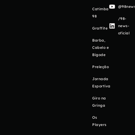
@98newso
Catimba
98
/98-
news-
Graffite
oficial
Barba,
Cabelo e
Bigode
Preleção
Jornada
Esportiva
Giro na
Gringa
Os
Players