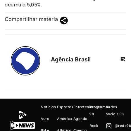
acumula 5,05%.
Compartilhar matéria
Agência Brasil
Notícias
Esportes
Entretenimento
Programas
Redes
98
Sociais 98
Auto
América
Agenda
Rock
@rede98o
BH e
Atlético
Cinema,