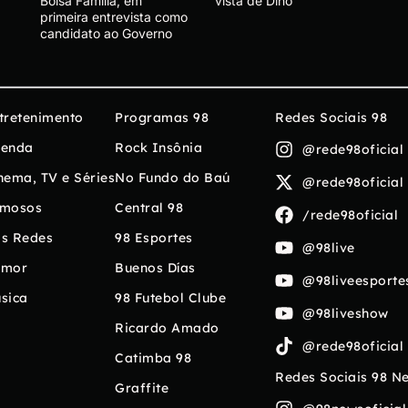
Bolsa Família, em
vista de Dino
primeira entrevista como
candidato ao Governo
tretenimento
Programas 98
Redes Sociais 98
enda
Rock Insônia
@rede98oficial
nema, TV e Séries
No Fundo do Baú
@rede98oficial
mosos
Central 98
/rede98oficial
s Redes
98 Esportes
@98live
umor
Buenos Días
@98liveesporte
sica
98 Futebol Clube
@98liveshow
Ricardo Amado
@rede98oficial
Catimba 98
Redes Sociais 98 N
Graffite