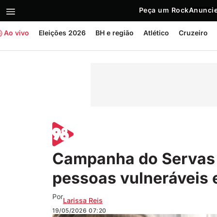
Peça um Rock
Anuncie
Ao vivo
Eleições 2026
BH e região
Atlético
Cruzeiro
Campanha do Servas 
pessoas vulneráveis 
Por
Larissa Reis
19/05/2026
07:20