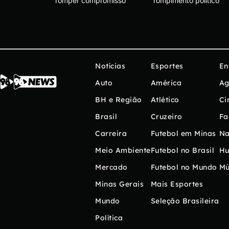
romper compromisso
rompimento político
Notícias
Esportes
En
Auto
América
Ag
BH e Região
Atlético
Ci
Brasil
Cruzeiro
Fa
Carreira
Futebol em Minas
Na
Meio Ambiente
Futebol no Brasil
H
Mercado
Futebol no Mundo
Mú
Minas Gerais
Mais Esportes
Mundo
Seleção Brasileira
Política