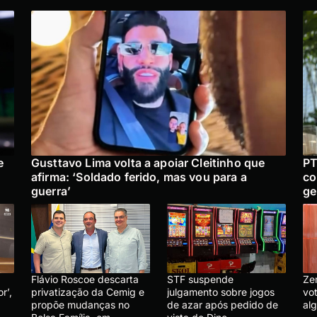
e
Gusttavo Lima volta a apoiar Cleitinho que
PT
afirma: ‘Soldado ferido, mas vou para a
co
guerra’
ge
Flávio Roscoe descarta
STF suspende
Ze
r’,
privatização da Cemig e
julgamento sobre jogos
vo
propõe mudanças no
de azar após pedido de
al