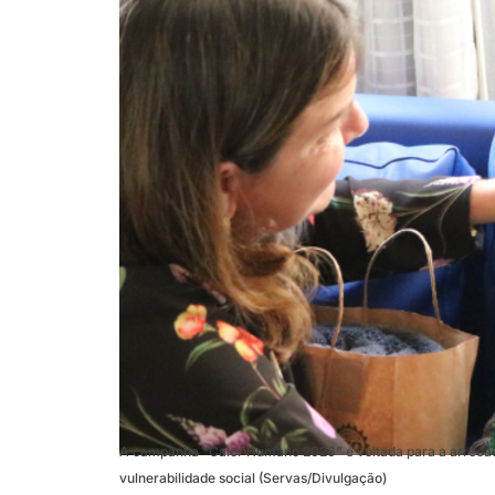
A campanha “Calor Humano 2026” é voltada para a arrecad
vulnerabilidade social (Servas/Divulgação)