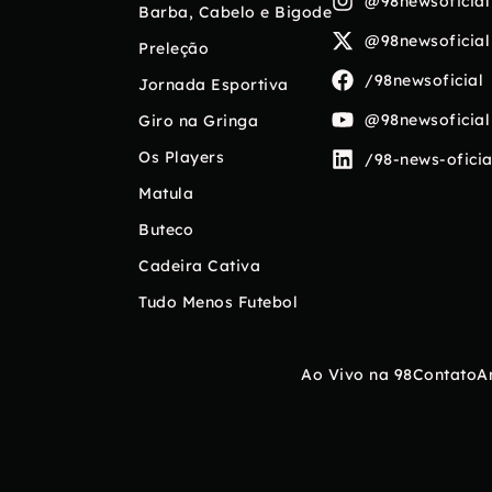
@98newsoficial
Barba, Cabelo e Bigode
@98newsoficial
Preleção
/98newsoficial
Jornada Esportiva
@98newsoficial
Giro na Gringa
Os Players
/98-news-oficia
Matula
Buteco
Cadeira Cativa
Tudo Menos Futebol
Ao Vivo na 98
Contato
A