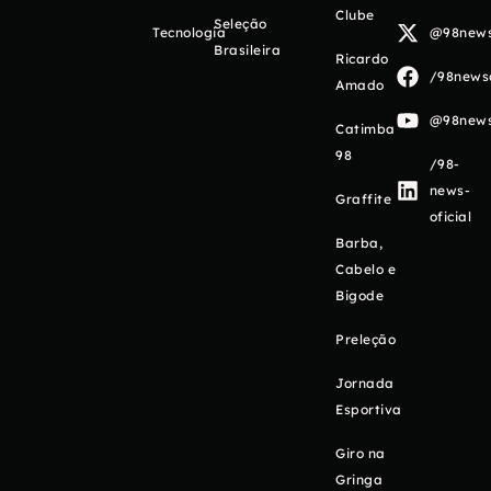
Clube
Seleção
Tecnologia
@98newso
Brasileira
Ricardo
/98newso
Amado
@98newso
Catimba
98
/98-
news-
Graffite
oficial
Barba,
Cabelo e
Bigode
Preleção
Jornada
Esportiva
Giro na
Gringa