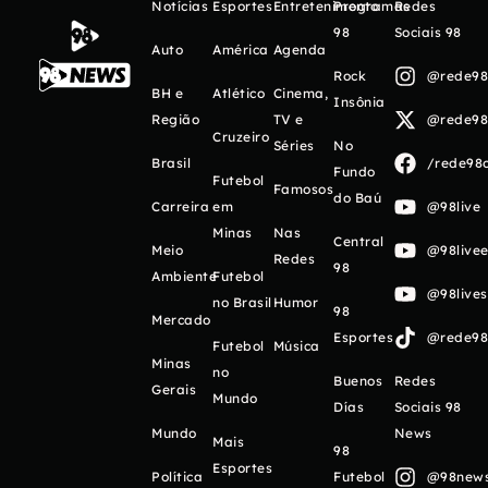
Notícias
Esportes
Entretenimento
Programas
Redes
98
Sociais 98
Auto
América
Agenda
Rock
@rede98o
BH e
Atlético
Cinema,
Insônia
Região
TV e
@rede98o
Cruzeiro
Séries
No
Brasil
/rede98o
Fundo
Futebol
Famosos
do Baú
Carreira
em
@98live
Minas
Nas
Central
Meio
@98livee
Redes
98
Ambiente
Futebol
@98live
no Brasil
Humor
98
Mercado
Esportes
@rede98o
Futebol
Música
Minas
no
Buenos
Redes
Gerais
Mundo
Días
Sociais 98
Mundo
News
Mais
98
Esportes
Política
Futebol
@98newso