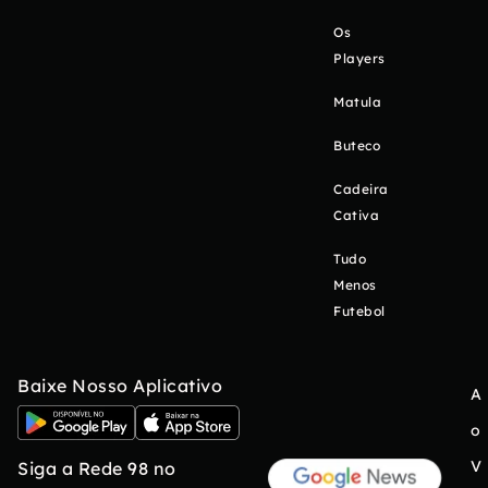
Os
Players
Matula
Buteco
Cadeira
Cativa
Tudo
Menos
Futebol
Baixe Nosso Aplicativo
A
o
V
Siga a Rede 98 no