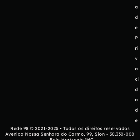
a
d
e
P
ri
v
a
ci
d
a
d
e
Rede 98 © 2021-2025 • Todos os direitos reservados
Avenida Nossa Senhora do Carmo, 99, Sion - 30.330-000
- Belo Horizonte/MG