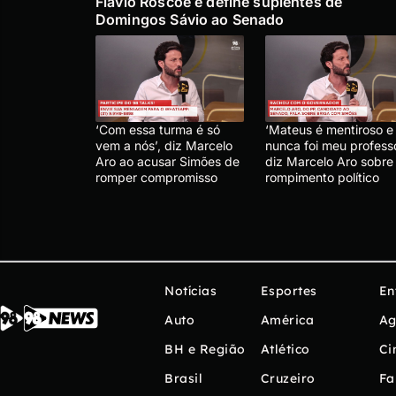
Flávio Roscoe e define suplentes de
Domingos Sávio ao Senado
‘Com essa turma é só
‘Mateus é mentiroso e
vem a nós’, diz Marcelo
nunca foi meu professo
Aro ao acusar Simões de
diz Marcelo Aro sobre
romper compromisso
rompimento político
Notícias
Esportes
En
Auto
América
Ag
BH e Região
Atlético
Ci
Brasil
Cruzeiro
Fa