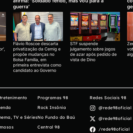
afirma: ‘Soldado ferido, mas vou para a
co
guerra’
ge
Flávio Roscoe descarta
STF suspende
Ze
r’,
privatização da Cemig e
julgamento sobre jogos
vo
propõe mudanças no
de azar após pedido de
al
Bolsa Família, em
vista de Dino
primeira entrevista como
candidato ao Governo
tretenimento
Programas 98
Redes Sociais 98
enda
Rock Insônia
@rede98oficial
nema, TV e Séries
No Fundo do Baú
@rede98oficial
mosos
Central 98
/rede98oficial