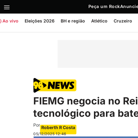
Peça um Rock
Anuncie
Ao vivo
Eleições 2026
BH e região
Atlético
Cruzeiro
FIEMG negocia no Rei
tecnológico para bate
Por
Roberth R Costa
05/12/2025
12:46