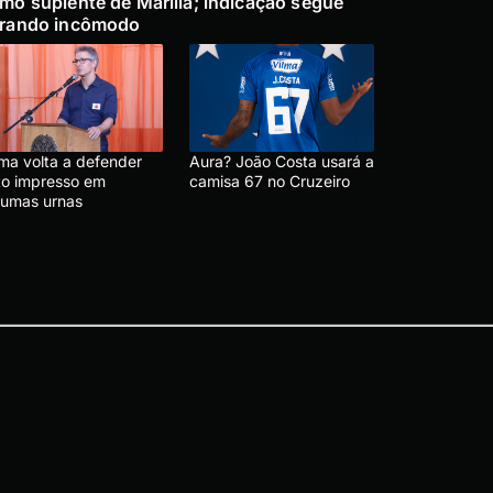
mo suplente de Marília; indicação segue
rando incômodo
ma volta a defender
Aura? João Costa usará a
to impresso em
camisa 67 no Cruzeiro
gumas urnas