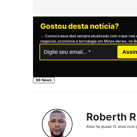
Gostou desta notícia?
→
Comece seus dias sempre atualizado com o que rola 
negócios, economia e tecnologia em Minas Gerais, no Br
Assin
98 News
Roberth R
Atuo há quase 13 anos com j