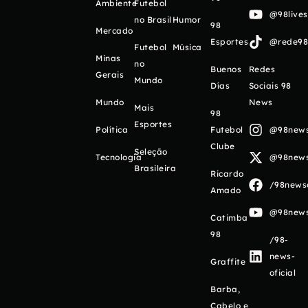
Ambiente
Futebol
@98live
no Brasil
Humor
98
Mercado
Esportes
@rede98o
Futebol
Música
Minas
no
Buenos
Redes
Gerais
Mundo
Días
Sociais 98
Mundo
News
Mais
98
Esportes
Política
Futebol
@98newso
Clube
Seleção
Tecnologia
@98newso
Brasileira
Ricardo
/98newso
Amado
@98newso
Catimba
98
/98-
news-
Graffite
oficial
Barba,
Cabelo e