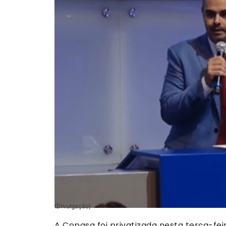
(Divulgação)
A Copasa foi privatizada nesta terça-fei