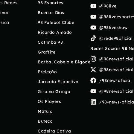
s Redes
98 Esportes
@98live
umor
Buenos Días
@98liveesporte
sica
98 Futebol Clube
@98liveshow
Ricardo Amado
@rede98oficial
Catimba 98
Redes Sociais 98 N
Graffite
@98newsoficial
Barba, Cabelo e Bigode
@98newsoficial
Preleção
/98newsoficial
Jornada Esportiva
@98newsoficial
Giro na Gringa
Os Players
/98-news-oficia
Matula
Buteco
Cadeira Cativa