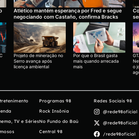
o
Atlético mantém esperança por Fred e segue
Co
negociando com Castaño, confirma Bracks
se
BC
Projeto de mineração no
Por que o Brasil gasta
GT
Serro avança após
mais quando arrecada
Net
licença ambiental
mais
o 
ag
tretenimento
Programas 98
Redes Sociais 98
enda
Rock Insônia
@rede98oficial
nema, TV e Séries
No Fundo do Baú
@rede98oficial
mosos
Central 98
/rede98oficial