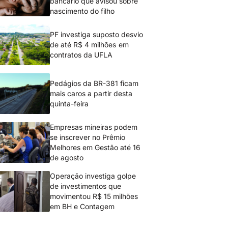
bancário que avisou sobre
nascimento do filho
PF investiga suposto desvio
de até R$ 4 milhões em
contratos da UFLA
Pedágios da BR-381 ficam
mais caros a partir desta
quinta-feira
Empresas mineiras podem
se inscrever no Prêmio
Melhores em Gestão até 16
de agosto
Operação investiga golpe
de investimentos que
movimentou R$ 15 milhões
em BH e Contagem