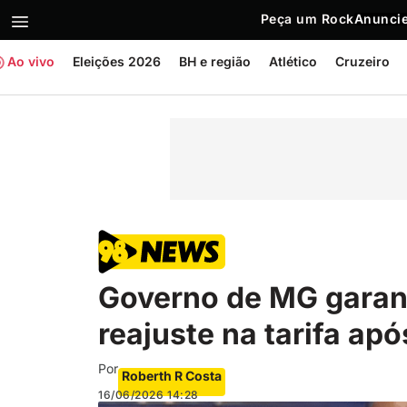
Peça um Rock
Anuncie
Ao vivo
Eleições 2026
BH e região
Atlético
Cruzeiro
Governo de MG garan
reajuste na tarifa ap
Por
Roberth R Costa
16/06/2026
14:28