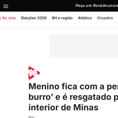
Peça um Rock
Anuncie
Ao vivo
Eleições 2026
BH e região
Atlético
Cruzeiro
Menino fica com a pe
burro’ e é resgatado
interior de Minas
Por