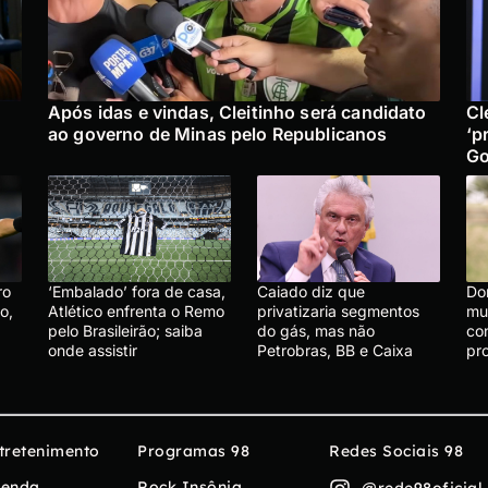
Após idas e vindas, Cleitinho será candidato
Cl
ao governo de Minas pelo Republicanos
‘p
Go
ro
‘Embalado’ fora de casa,
Caiado diz que
Do
o,
Atlético enfrenta o Remo
privatizaria segmentos
mu
pelo Brasileirão; saiba
do gás, mas não
co
onde assistir
Petrobras, BB e Caixa
pr
tretenimento
Programas 98
Redes Sociais 98
enda
Rock Insônia