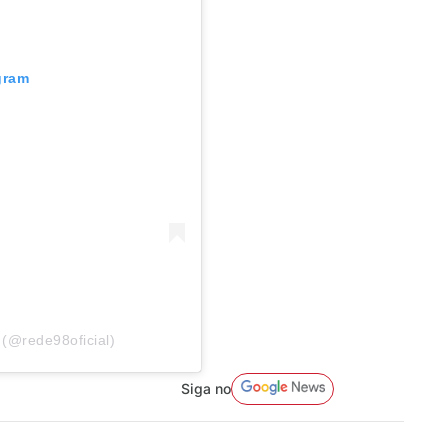
gram
(@rede98oficial)
Siga no