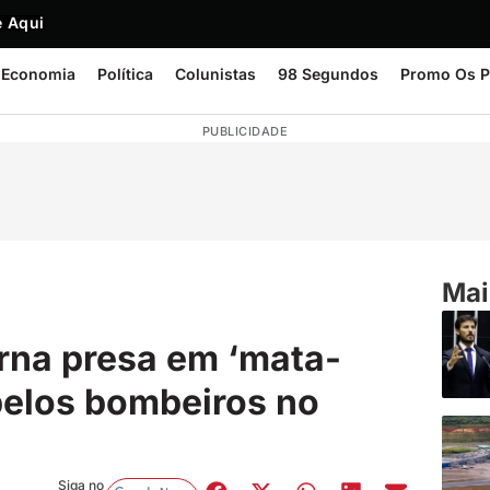
 Aqui
Economia
Política
Colunistas
98 Segundos
Promo Os P
PUBLICIDADE
Mai
rna presa em ‘mata-
 pelos bombeiros no
Siga no