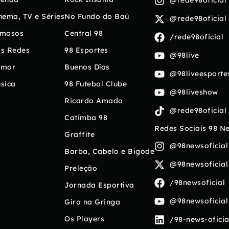
@rede98oficial
nema, TV e Séries
No Fundo do Baú
@rede98oficial
mosos
Central 98
/rede98oficial
s Redes
98 Esportes
@98live
umor
Buenos Días
@98liveesporte
sica
98 Futebol Clube
@98liveshow
Ricardo Amado
@rede98oficial
Catimba 98
Redes Sociais 98 N
Graffite
@98newsoficial
Barba, Cabelo e Bigode
@98newsoficial
Preleção
/98newsoficial
Jornada Esportiva
@98newsoficial
Giro na Gringa
Os Players
/98-news-oficia