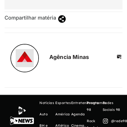
Compartilhar matéria
Agência Minas
Notícias
Esportes
Entretenimento
Programas
Redes
98
Sociais 98
Auto
América
Agenda
Rock
@rede98o
BH e
Atlético
Cinema,