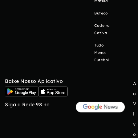
Matula
Buteco
Cadeira
Cativa
Tudo
Menos
Futebol
Baixe Nosso Aplicativo
A
o
V
Siga a Rede 98 no
i
v
o