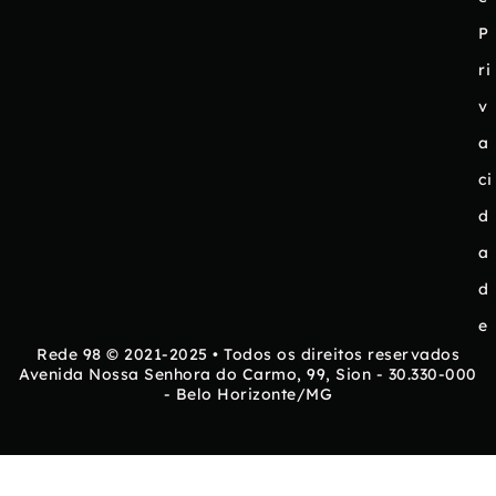
P
ri
v
a
ci
d
a
d
e
Rede 98 © 2021-2025 • Todos os direitos reservados
Avenida Nossa Senhora do Carmo, 99, Sion - 30.330-000
- Belo Horizonte/MG