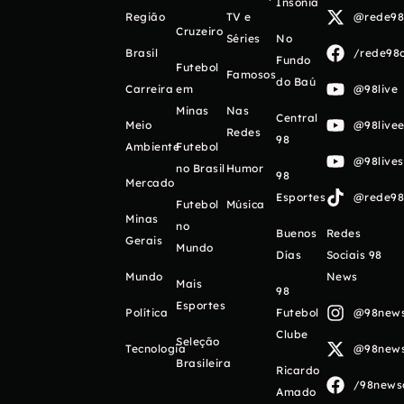
Insônia
Região
TV e
@rede98o
Cruzeiro
Séries
No
Brasil
/rede98o
Fundo
Futebol
Famosos
do Baú
Carreira
em
@98live
Minas
Nas
Central
Meio
@98livee
Redes
98
Ambiente
Futebol
@98live
no Brasil
Humor
98
Mercado
Esportes
@rede98o
Futebol
Música
Minas
no
Buenos
Redes
Gerais
Mundo
Días
Sociais 98
Mundo
News
Mais
98
Esportes
Política
Futebol
@98newso
Clube
Seleção
Tecnologia
@98newso
Brasileira
Ricardo
/98newso
Amado