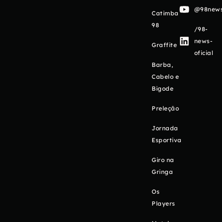
@98newso
Catimba
98
/98-
news-
Graffite
oficial
Barba,
Cabelo e
Bigode
Preleção
Jornada
Esportiva
Giro na
Gringa
Os
Players