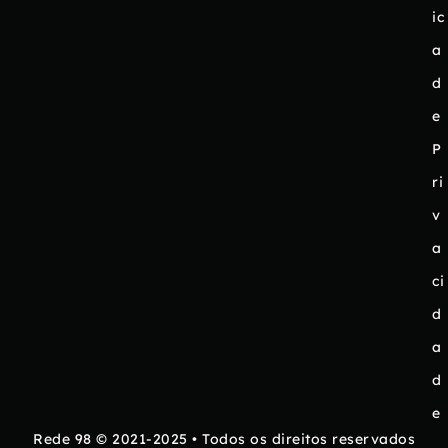
ic
a
d
e
P
ri
v
a
ci
d
a
d
e
Rede 98 © 2021-2025 • Todos os direitos reservados