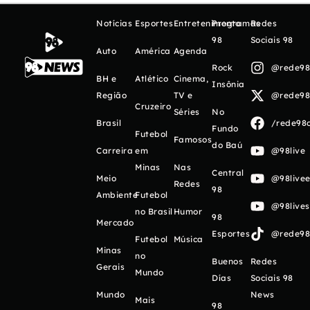
Notícias
Esportes
Entretenimento
Programas
Redes
98
Sociais 98
Auto
América
Agenda
Rock
@rede98o
BH e
Atlético
Cinema,
Insônia
Região
TV e
@rede98o
Cruzeiro
Séries
No
Brasil
/rede98o
Fundo
Futebol
Famosos
do Baú
Carreira
em
@98live
Minas
Nas
Central
Meio
@98livee
Redes
98
Ambiente
Futebol
@98live
no Brasil
Humor
98
Mercado
Esportes
@rede98o
Futebol
Música
Minas
no
Buenos
Redes
Gerais
Mundo
Días
Sociais 98
Mundo
News
Mais
98