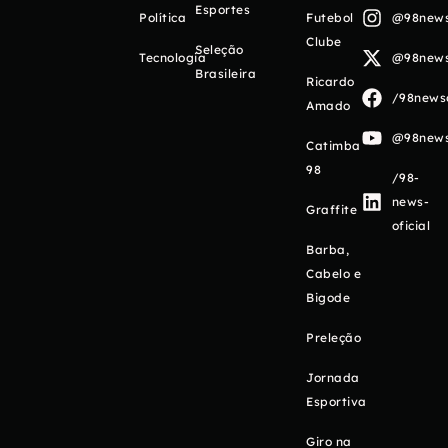
Esportes
Política
Futebol
@98newso
Clube
Seleção
Tecnologia
@98newso
Brasileira
Ricardo
/98newso
Amado
@98newso
Catimba
98
/98-
news-
Graffite
oficial
Barba,
Cabelo e
Bigode
Preleção
Jornada
Esportiva
Giro na