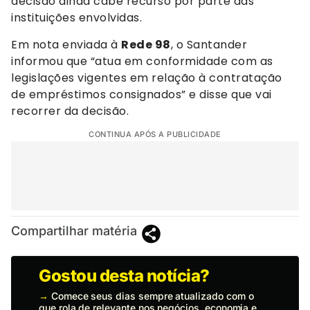
decisão ainda cabe recurso por parte das
instituições envolvidas.
Em nota enviada à
Rede 98
, o Santander
informou que “atua em conformidade com as
legislações vigentes em relação à contratação
de empréstimos consignados” e disse que vai
recorrer da decisão.
CONTINUA APÓS A PUBLICIDADE
Compartilhar matéria
Gostou desta notícia?
→
Comece seus dias sempre atualizado com o
que rola de relevante nos negócios, economia e