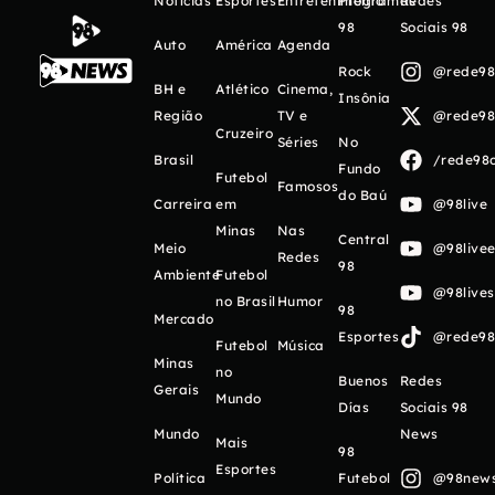
Notícias
Esportes
Entretenimento
Programas
Redes
98
Sociais 98
Auto
América
Agenda
Rock
@rede98o
BH e
Atlético
Cinema,
Insônia
Região
TV e
@rede98o
Cruzeiro
Séries
No
Brasil
/rede98o
Fundo
Futebol
Famosos
do Baú
Carreira
em
@98live
Minas
Nas
Central
Meio
@98livee
Redes
98
Ambiente
Futebol
@98live
no Brasil
Humor
98
Mercado
Esportes
@rede98o
Futebol
Música
Minas
no
Buenos
Redes
Gerais
Mundo
Días
Sociais 98
Mundo
News
Mais
98
Esportes
Política
Futebol
@98newso