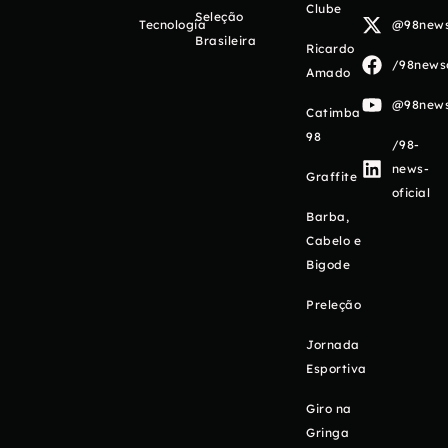
Clube
Seleção
Tecnologia
@98newso
Brasileira
Ricardo
/98newso
Amado
@98newso
Catimba
98
/98-
news-
Graffite
oficial
Barba,
Cabelo e
Bigode
Preleção
Jornada
Esportiva
Giro na
Gringa