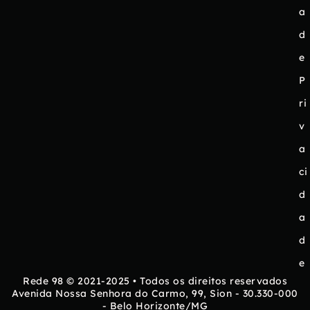
a
d
e
P
ri
v
a
ci
d
a
d
e
Rede 98 © 2021-2025 • Todos os direitos reservados
Avenida Nossa Senhora do Carmo, 99, Sion - 30.330-000
- Belo Horizonte/MG