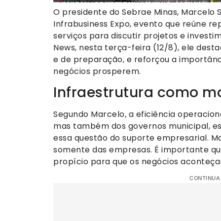
Marcelo Souza e Silva no estúdio remoto da 98 News na Inf
O presidente do Sebrae Minas, Marcelo So
Infrabusiness Expo, evento que reúne re
serviços para discutir projetos e invest
News, nesta terça-feira (12/8), ele des
e de preparação, e reforçou a importân
negócios prosperem.
Infraestrutura como m
Segundo Marcelo, a eficiência operacio
mas também dos governos municipal, est
essa questão do suporte empresarial. Ma
somente das empresas. É importante q
propício para que os negócios aconteça
CONTINUA