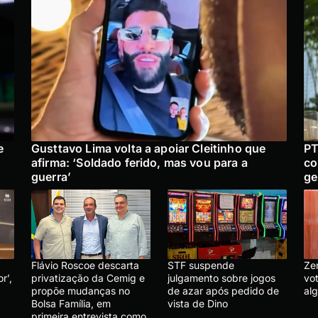
e
Gusttavo Lima volta a apoiar Cleitinho que
PT
afirma: ‘Soldado ferido, mas vou para a
co
guerra’
ge
Flávio Roscoe descarta
STF suspende
Ze
r’,
privatização da Cemig e
julgamento sobre jogos
vo
propõe mudanças no
de azar após pedido de
al
Bolsa Família, em
vista de Dino
primeira entrevista como