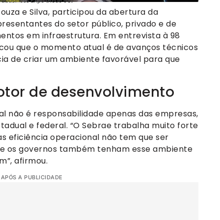
rabusiness Expo (Rede 98)
uza e Silva, participou da abertura da
presentantes do setor público, privado e de
imentos em infraestrutura. Em entrevista à 98
tacou que o momento atual é de avanços técnicos
cia de criar um ambiente favorável para que
otor de desenvolvimento
nal não é responsabilidade apenas das empresas,
adual e federal. “O Sebrae trabalha muito forte
s eficiência operacional não tem que ser
ue os governos também tenham esse ambiente
m”, afirmou.
 APÓS A PUBLICIDADE