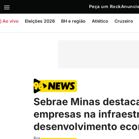
Peça um Rock
Anuncie
Ao vivo
Eleições 2026
BH e região
Atlético
Cruzeiro
Sebrae Minas destac
empresas na infraest
desenvolvimento eco
Por