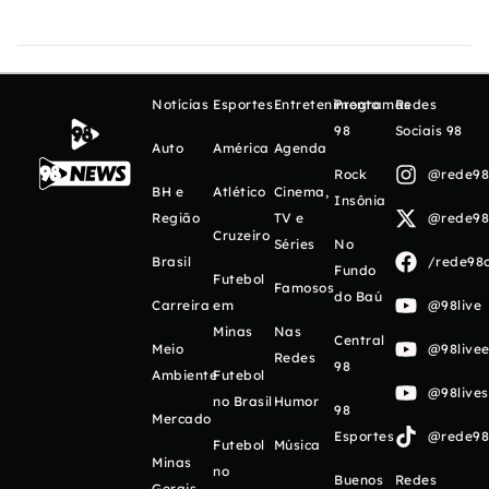
Notícias
Esportes
Entretenimento
Programas
Redes
98
Sociais 98
Auto
América
Agenda
Rock
@rede98o
BH e
Atlético
Cinema,
Insônia
Região
TV e
@rede98o
Cruzeiro
Séries
No
Brasil
/rede98o
Fundo
Futebol
Famosos
do Baú
Carreira
em
@98live
Minas
Nas
Central
Meio
@98livee
Redes
98
Ambiente
Futebol
@98live
no Brasil
Humor
98
Mercado
Esportes
@rede98o
Futebol
Música
Minas
no
Buenos
Redes
Gerais