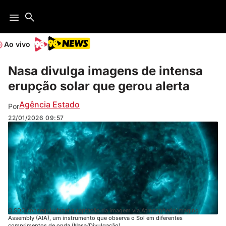
Ao vivo
Nasa divulga imagens de intensa
erupção solar que gerou alerta
Agência Estado
Por
22/01/2026
09:57
O SDO conseguiu fazer a captação da imagem via Atmospheric Imaging
Assembly (AIA), um instrumento que observa o Sol em diferentes
comprimentos de onda (Nasa/Divulgação)