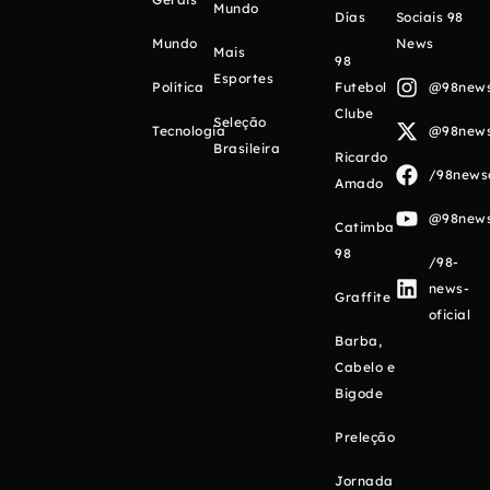
Mundo
Días
Sociais 98
Mundo
News
Mais
98
Esportes
Política
Futebol
@98newso
Clube
Seleção
Tecnologia
@98newso
Brasileira
Ricardo
/98newso
Amado
@98newso
Catimba
98
/98-
news-
Graffite
oficial
Barba,
Cabelo e
Bigode
Preleção
Jornada