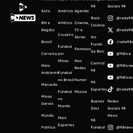
98
Sociais 98
Auto
América
Agenda
Rock
@rede98o
BH e
Atlético
Cinema,
Insônia
Região
TV e
@rede98o
Cruzeiro
Séries
No
Brasil
/rede98o
Fundo
Futebol
Famosos
do Baú
Carreira
em
@98live
Minas
Nas
Central
Meio
@98livee
Redes
98
Ambiente
Futebol
@98live
no Brasil
Humor
98
Mercado
Esportes
@rede98o
Futebol
Música
Minas
no
Buenos
Redes
Gerais
Mundo
Días
Sociais 98
Mundo
News
Mais
98
Esportes
Política
Futebol
@98newso