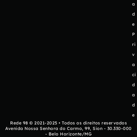
a
d
e
P
ri
v
a
ci
d
a
d
e
Rede 98 © 2021-2025 • Todos os direitos reservados
Avenida Nossa Senhora do Carmo, 99, Sion - 30.330-000
- Belo Horizonte/MG