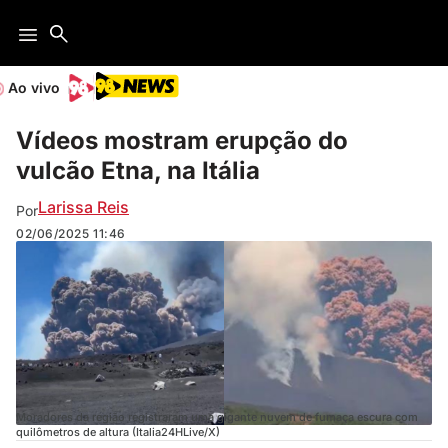
Ao vivo
Vídeos mostram erupção do
vulcão Etna, na Itália
Larissa Reis
Por
02/06/2025
11:46
Moradores da região registraram uma gigante nuvem de fumaça escura com
quilômetros de altura (Italia24HLive/X)