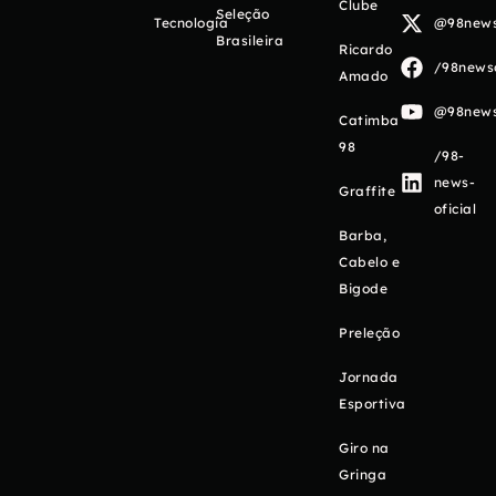
Clube
Seleção
Tecnologia
@98newso
Brasileira
Ricardo
/98newso
Amado
@98newso
Catimba
98
/98-
news-
Graffite
oficial
Barba,
Cabelo e
Bigode
Preleção
Jornada
Esportiva
Giro na
Gringa