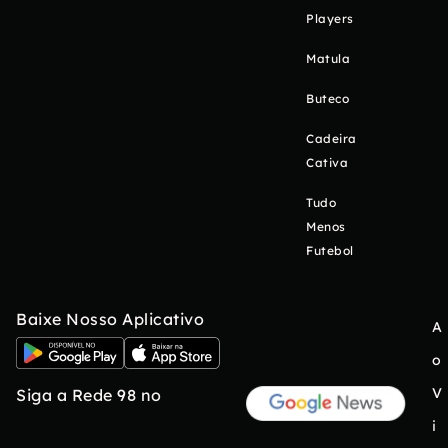
Players
Matula
Buteco
Cadeira
Cativa
Tudo
Menos
Futebol
Baixe Nosso Aplicativo
A
o
V
Siga a Rede 98 no
i