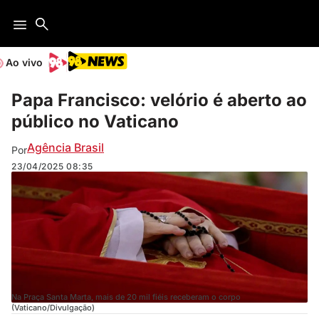
Ao vivo
Papa Francisco: velório é aberto ao
público no Vaticano
Agência Brasil
Por
23/04/2025
08:35
Na Praça Santa Marta, mais de 20 mil fiéis receberam o corpo
(Vaticano/Divulgação)