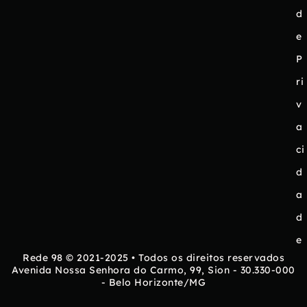
d
e
P
ri
v
a
ci
d
a
d
e
Rede 98 © 2021-2025 • Todos os direitos reservados
Avenida Nossa Senhora do Carmo, 99, Sion - 30.330-000
- Belo Horizonte/MG