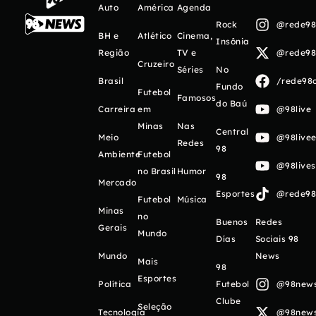
Auto
América
Agenda
Rock
@rede98o
BH e
Atlético
Cinema,
Insônia
Região
TV e
@rede98o
Cruzeiro
Séries
No
Brasil
/rede98o
Fundo
Futebol
Famosos
do Baú
Carreira
em
@98live
Minas
Nas
Central
Meio
@98livee
Redes
98
Ambiente
Futebol
@98live
no Brasil
Humor
98
Mercado
Esportes
@rede98o
Futebol
Música
Minas
no
Buenos
Redes
Gerais
Mundo
Días
Sociais 98
Mundo
News
Mais
98
Esportes
Política
Futebol
@98newso
Clube
Seleção
Tecnologia
@98newso