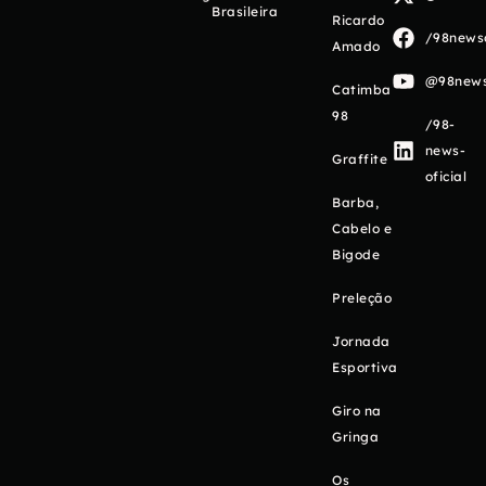
Brasileira
Ricardo
/98newso
Amado
@98newso
Catimba
98
/98-
news-
Graffite
oficial
Barba,
Cabelo e
Bigode
Preleção
Jornada
Esportiva
Giro na
Gringa
Os