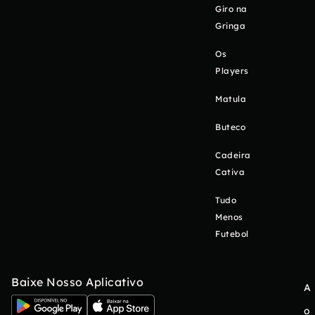
Giro na
Gringa
Os
Players
Matula
Buteco
Cadeira
Cativa
Tudo
Menos
Futebol
Baixe Nosso Aplicativo
A
o