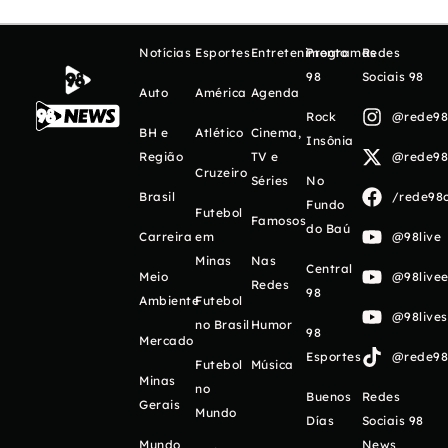
Notícias
Esportes
Entretenimento
Programas
Redes
98
Sociais 98
Auto
América
Agenda
Rock
@rede98o
BH e
Atlético
Cinema,
Insônia
Região
TV e
@rede98o
Cruzeiro
Séries
No
Brasil
/rede98o
Fundo
Futebol
Famosos
do Baú
Carreira
em
@98live
Minas
Nas
Central
Meio
@98livee
Redes
98
Ambiente
Futebol
@98live
no Brasil
Humor
98
Mercado
Esportes
@rede98o
Futebol
Música
Minas
no
Buenos
Redes
Gerais
Mundo
Días
Sociais 98
Mundo
News