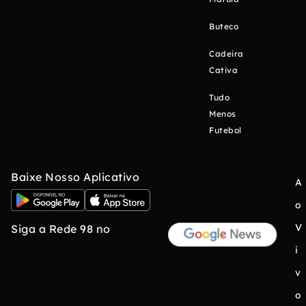
Buteco
Cadeira
Cativa
Tudo
Menos
Futebol
Baixe Nosso Aplicativo
A
o
V
Siga a Rede 98 no
i
v
o