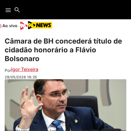
Ao vivo
Câmara de BH concederá título de
cidadão honorário a Flávio
Bolsonaro
Igor Teixeira
Por
28/05/2026
16:25
Solicitada pelo vereador Vile Santos, a homenagem na CMBH ocorrerá em