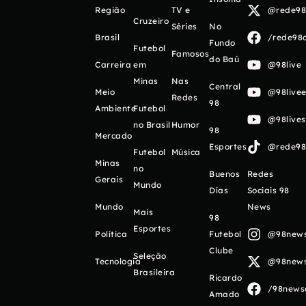
Região
TV e
@rede98o
Cruzeiro
Séries
No
Brasil
/rede98o
Fundo
Futebol
Famosos
do Baú
Carreira
em
@98live
Minas
Nas
Central
Meio
@98livee
Redes
98
Ambiente
Futebol
@98live
no Brasil
Humor
98
Mercado
Esportes
@rede98o
Futebol
Música
Minas
no
Buenos
Redes
Gerais
Mundo
Días
Sociais 98
Mundo
News
Mais
98
Esportes
Política
Futebol
@98newso
Clube
Seleção
Tecnologia
@98newso
Brasileira
Ricardo
/98newso
Amado