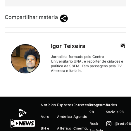
Compartilhar matéria
Igor Teixeira
Jornalista formado pelo Centro
Universitário UNA, é repórter de cidades e
política da 98FM. Tem passagens pela TV
Alterosa e Itatiaia.
Notícias
Esportes
Entretenimento
Programas
Redes
98
Sociais 98
Auto
América
Agenda
Rock
@rede98o
BH e
Atlético
Cinema,
Insônia