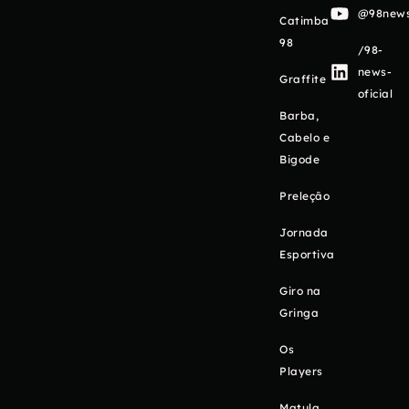
@98newso
Catimba
98
/98-
news-
Graffite
oficial
Barba,
Cabelo e
Bigode
Preleção
Jornada
Esportiva
Giro na
Gringa
Os
Players
Matula