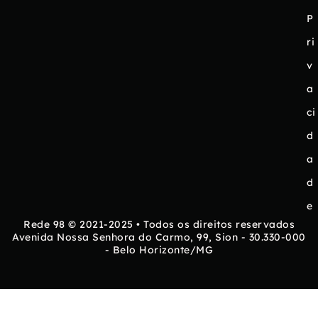
P
ri
v
a
ci
d
a
d
e
Rede 98 © 2021-2025 • Todos os direitos reservados
Avenida Nossa Senhora do Carmo, 99, Sion - 30.330-000
- Belo Horizonte/MG