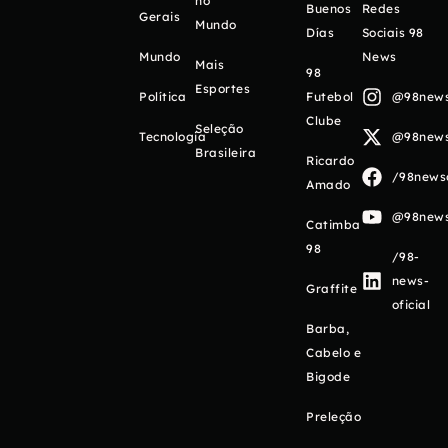
no
Buenos
Redes
Gerais
Mundo
Días
Sociais 98
Mundo
News
Mais
98
Esportes
Política
Futebol
@98newso
Clube
Seleção
Tecnologia
@98newso
Brasileira
Ricardo
/98newso
Amado
@98newso
Catimba
98
/98-
news-
Graffite
oficial
Barba,
Cabelo e
Bigode
Preleção