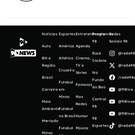
Notícias
Esportes
Entretenimento
Programas
Redes
98
Sociais 98
Auto
América
Agenda
Rock
@rede98o
BH e
Atlético
Cinema,
Insônia
Região
TV e
@rede98o
Cruzeiro
Séries
No
Brasil
/rede98o
Fundo
Futebol
Famosos
do Baú
Carreira
em
@98live
Minas
Nas
Central
Meio
@98livee
Redes
98
Ambiente
Futebol
@98live
no Brasil
Humor
98
Mercado
Esportes
@rede98o
Futebol
Música
Minas