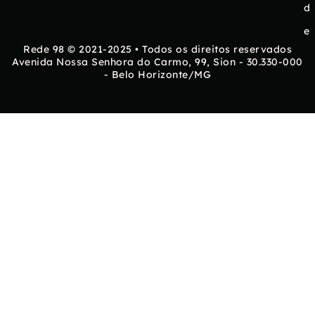
d
e
Rede 98 © 2021-2025 • Todos os direitos reservados
Avenida Nossa Senhora do Carmo, 99, Sion - 30.330-000
- Belo Horizonte/MG