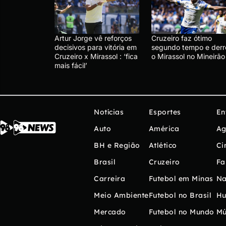
Artur Jorge vê reforços
Cruzeiro faz ótimo
decisivos para vitória em
segundo tempo e derr
Cruzeiro x Mirassol : ‘fica
o Mirassol no Mineirão
mais fácil’
Notícias
Esportes
En
Auto
América
Ag
BH e Região
Atlético
Ci
Brasil
Cruzeiro
Fa
Carreira
Futebol em Minas
Na
Meio Ambiente
Futebol no Brasil
H
Mercado
Futebol no Mundo
Mú