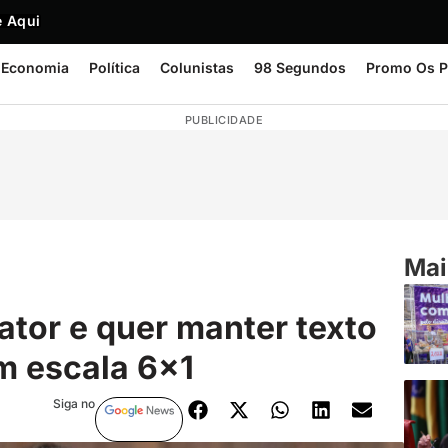
 Aqui
Economia
Política
Colunistas
98 Segundos
Promo Os P
PUBLICIDADE
Mai
ator e quer manter texto
m escala 6×1
Siga no