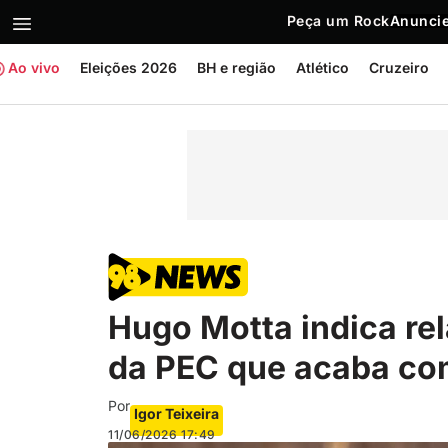
Peça um Rock
Anuncie
Ao vivo
Eleições 2026
BH e região
Atlético
Cruzeiro
Hugo Motta indica rel
da PEC que acaba co
Por
Igor Teixeira
11/06/2026
17:49