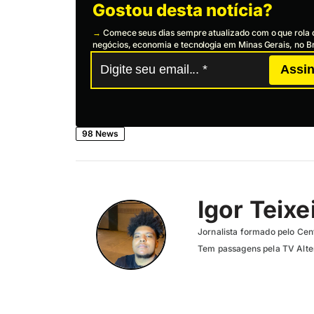
Gostou desta notícia?
→
Comece seus dias sempre atualizado com o que rola 
negócios, economia e tecnologia em Minas Gerais, no Br
Assin
98 News
Igor Teixe
Jornalista formado pelo Cent
Tem passagens pela TV Altero