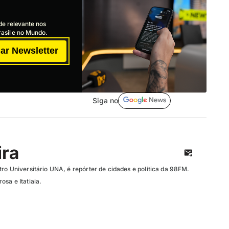
de relevante nos
asil e no Mundo.
ar Newsletter
Siga no
ira
ro Universitário UNA, é repórter de cidades e política da 98FM.
sa e Itatiaia.