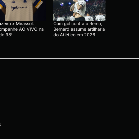
zeiro x Mirassol:
Com gol contra o Remo,
ompanhe AO VIVO na
Bernard assume artilharia
de 98!
do Atlético em 2026
s