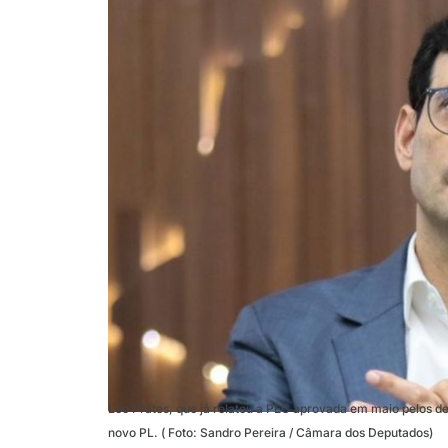
Leo Prates, que já relatou a PEC aprovada em maio pelos de
novo PL. ( Foto: Sandro Pereira / Câmara dos Deputados)