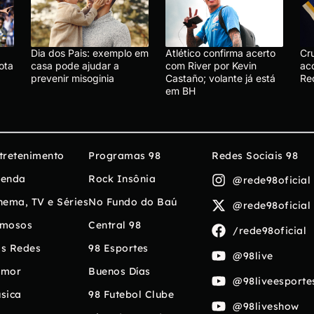
Dia dos Pais: exemplo em
Atlético confirma acerto
Cru
ota
casa pode ajudar a
com River por Kevin
ac
prevenir misoginia
Castaño; volante já está
Re
em BH
tretenimento
Programas 98
Redes Sociais 98
enda
Rock Insônia
@rede98oficial
nema, TV e Séries
No Fundo do Baú
@rede98oficial
mosos
Central 98
/rede98oficial
s Redes
98 Esportes
@98live
umor
Buenos Días
@98liveesporte
sica
98 Futebol Clube
@98liveshow