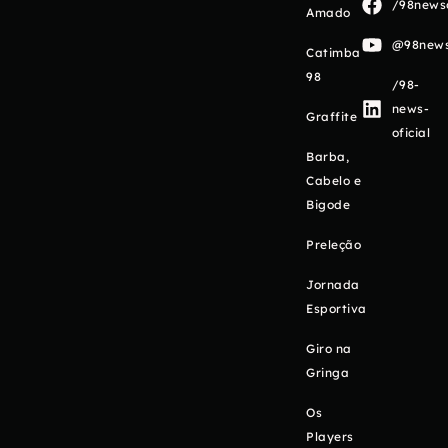
/98newso
Amado
@98newso
Catimba
98
/98-
news-
Graffite
oficial
Barba,
Cabelo e
Bigode
Preleção
Jornada
Esportiva
Giro na
Gringa
Os
Players