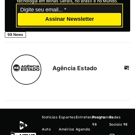
tecnologia em Minas Gerais, no Brasil e no Mundo.
Assinar Newsletter
98 News
Agência Estado
Notícias
Esportes
Entretenimento
Programas
Redes
98
Sociais 98
Auto
América
Agenda