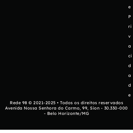
e
P
ri
v
a
ci
d
a
d
e
Rede 98 © 2021-2025 • Todos os direitos reservados
Avenida Nossa Senhora do Carmo, 99, Sion - 30.330-000
- Belo Horizonte/MG