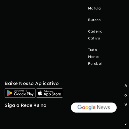
Matula
Buteco
Cadeira
Cativa
Tudo
Menos
Futebol
Baixe Nosso Aplicativo
A
o
V
Siga a Rede 98 no
i
v