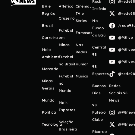
Rock
@rede98o
BH e
Atlético
Cinema,
Insônia
Região
TV e
@rede98o
Cruzeiro
Séries
No
Brasil
/rede98o
Fundo
Futebol
Famosos
do Baú
Carreira
em
@98live
Minas
Nas
Central
Meio
@98livee
Redes
98
Ambiente
Futebol
@98live
no Brasil
Humor
98
Mercado
Esportes
@rede98o
Futebol
Música
Minas
no
Buenos
Redes
Gerais
Mundo
Días
Sociais 98
Mundo
News
Mais
98
Esportes
Política
Futebol
@98newso
Clube
Seleção
Tecnologia
@98newso
Brasileira
Ricardo