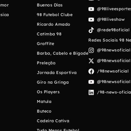
umor
Buenos Días
@98liveesporte
sica
98 Futebol Clube
@98liveshow
Ricardo Amado
@rede98oficial
Catimba 98
Redes Sociais 98 N
Graffite
@98newsoficial
Barba, Cabelo e Bigode
@98newsoficial
Preleção
/98newsoficial
Jornada Esportiva
@98newsoficial
Giro na Gringa
Os Players
/98-news-oficia
Matula
Buteco
Cadeira Cativa
Tudo Menos Futebol