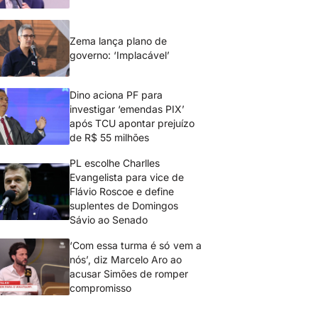
Zema lança plano de
governo: ‘Implacável’
Dino aciona PF para
investigar ‘emendas PIX’
após TCU apontar prejuízo
de R$ 55 milhões
PL escolhe Charlles
Evangelista para vice de
Flávio Roscoe e define
suplentes de Domingos
Sávio ao Senado
‘Com essa turma é só vem a
nós’, diz Marcelo Aro ao
acusar Simões de romper
compromisso