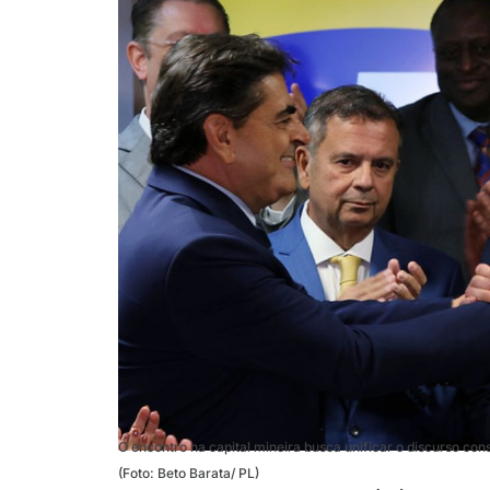
O encontro na capital mineira busca unificar o discurso con
(Foto: Beto Barata/ PL)