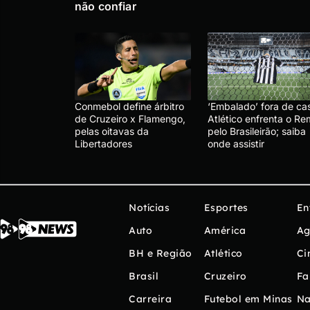
não confiar
Conmebol define árbitro
‘Embalado’ fora de ca
de Cruzeiro x Flamengo,
Atlético enfrenta o R
pelas oitavas da
pelo Brasileirão; saiba
Libertadores
onde assistir
Notícias
Esportes
En
Auto
América
Ag
BH e Região
Atlético
Ci
Brasil
Cruzeiro
Fa
Carreira
Futebol em Minas
Na