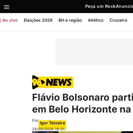
Peça um Rock
Anuncie
Ao vivo
Eleições 2026
BH e região
Atlético
Cruzeiro
Flávio Bolsonaro part
em Belo Horizonte n
Por
Igor Teixeira
28/05/2026
16:31