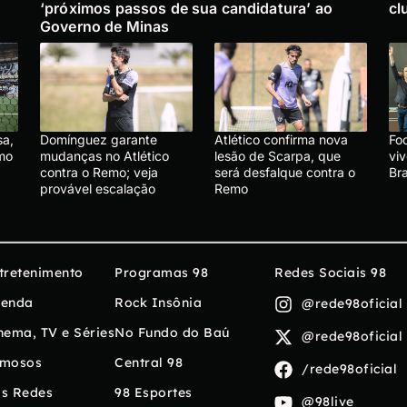
‘próximos passos de sua candidatura’ ao
cl
Governo de Minas
sa,
Domínguez garante
Atlético confirma nova
Foo
emo
mudanças no Atlético
lesão de Scarpa, que
vi
contra o Remo; veja
será desfalque contra o
Br
provável escalação
Remo
tretenimento
Programas 98
Redes Sociais 98
enda
Rock Insônia
@rede98oficial
nema, TV e Séries
No Fundo do Baú
@rede98oficial
mosos
Central 98
/rede98oficial
s Redes
98 Esportes
@98live