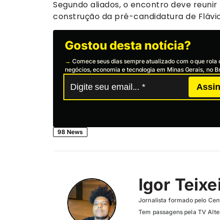
Segundo aliados, o encontro deve reunir 
construção da pré-candidatura de Flávio
Gostou desta notícia?
→
Comece seus dias sempre atualizado com o que rola 
negócios, economia e tecnologia em Minas Gerais, no Br
Assin
98 News
Igor Teixe
Jornalista formado pelo Cent
Tem passagens pela TV Altero