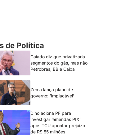
s de Política
Caiado diz que privatizaria
segmentos do gás, mas não
Petrobras, BB e Caixa
Zema lança plano de
governo: ‘Implacável’
Dino aciona PF para
investigar ‘emendas PIX’
após TCU apontar prejuízo
de R$ 55 milhões