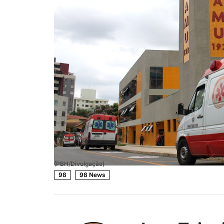
(PBH/Divulgação)
98
98 News