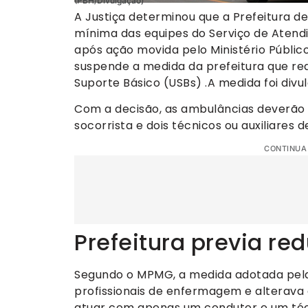
(PBH/Divulgação)
A Justiça determinou que a Prefeitura 
mínima das equipes do Serviço de Atend
após ação movida pelo Ministério Públic
suspende a medida da prefeitura que red
Suporte Básico (USBs) .A medida foi divu
Com a decisão, as ambulâncias deverão
socorrista e dois técnicos ou auxiliare
CONTINUA
Prefeitura previa re
Segundo o MPMG, a medida adotada pela 
profissionais de enfermagem e alterava
atuar com apenas um condutor e um té