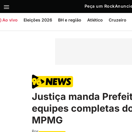
Peça um Rock
Anuncie
Ao vivo
Eleições 2026
BH e região
Atlético
Cruzeiro
Justiça manda Prefei
equipes completas d
MPMG
Por