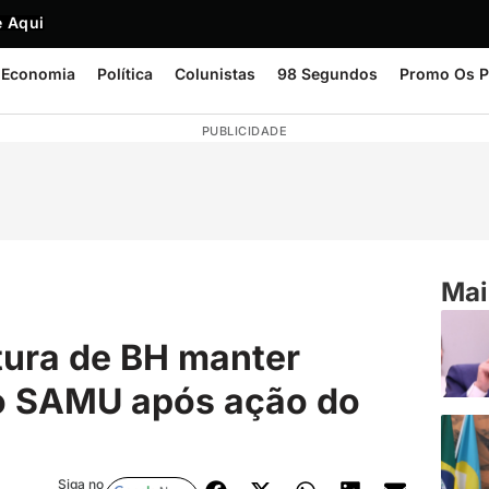
 Aqui
Economia
Política
Colunistas
98 Segundos
Promo Os P
PUBLICIDADE
Mai
tura de BH manter
o SAMU após ação do
Siga no