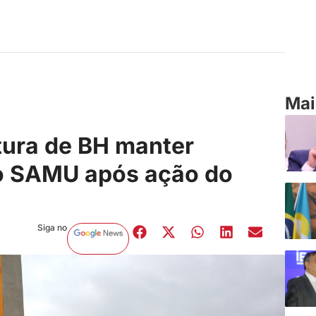
Mai
tura de BH manter
o SAMU após ação do
Siga no