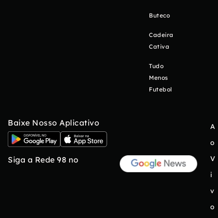
Buteco
Cadeira
Cativa
Tudo
Menos
Futebol
Baixe Nosso Aplicativo
A
o
V
Siga a Rede 98 no
i
v
o