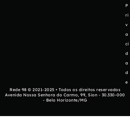
P
ri
v
a
ci
d
a
d
e
Rede 98 © 2021-2025 • Todos os direitos reservados
Avenida Nossa Senhora do Carmo, 99, Sion - 30.330-000
- Belo Horizonte/MG