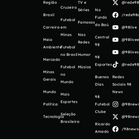
Região
TV e
@rede98o
Cruzeiro
Séries
No
Brasil
/rede98o
Fundo
Futebol
Famosos
do Baú
Carreira
em
@98live
Minas
Nas
Central
Meio
@98livee
Redes
98
Ambiente
Futebol
@98live
no Brasil
Humor
98
Mercado
Esportes
@rede98o
Futebol
Música
Minas
no
Buenos
Redes
Gerais
Mundo
Días
Sociais 98
Mundo
News
Mais
98
Esportes
Política
Futebol
@98newso
Clube
Seleção
Tecnologia
@98newso
Brasileira
Ricardo
/98newso
Amado