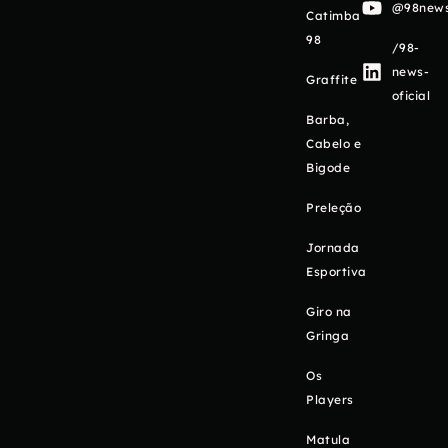
@98newso
Catimba
98
/98-
news-
Graffite
oficial
Barba,
Cabelo e
Bigode
Preleção
Jornada
Esportiva
Giro na
Gringa
Os
Players
Matula