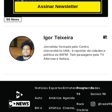
Assinar Newsletter
98 News
Igor Teixeira
Jornalista formado pelo Centro
Universitário UNA, é repórter de cidades e
política da 98FM. Tem passagens pela TV
Alterosa e Itatiaia.
Notícias
Esportes
Entretenimento
Programas
Redes
98
Sociais 98
Auto
América
Agenda
Rock
@rede98o
BH e
Atlético
Cinema,
Insônia