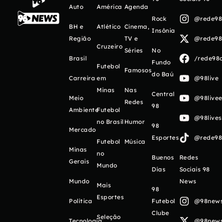
Auto
América
Agenda
Rock
@rede98o
BH e
Atlético
Cinema,
Insônia
Região
TV e
@rede98o
Cruzeiro
Séries
No
Brasil
/rede98o
Fundo
Futebol
Famosos
do Baú
Carreira
em
@98live
Minas
Nas
Central
Meio
@98livee
Redes
98
Ambiente
Futebol
@98live
no Brasil
Humor
98
Mercado
Esportes
@rede98o
Futebol
Música
Minas
no
Buenos
Redes
Gerais
Mundo
Días
Sociais 98
Mundo
News
Mais
98
Esportes
Política
Futebol
@98newso
Clube
Seleção
Tecnologia
@98newso