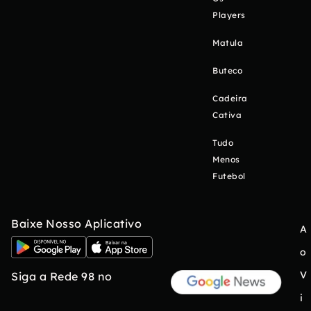
Players
Matula
Buteco
Cadeira
Cativa
Tudo
Menos
Futebol
Baixe Nosso Aplicativo
A
o
V
Siga a Rede 98 no
i