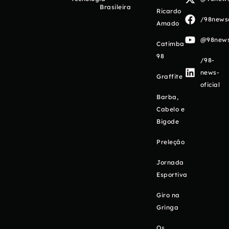
Brasileira
Ricardo
/98newso
Amado
@98newso
Catimba
98
/98-
news-
Graffite
oficial
Barba,
Cabelo e
Bigode
Preleção
Jornada
Esportiva
Giro na
Gringa
Os