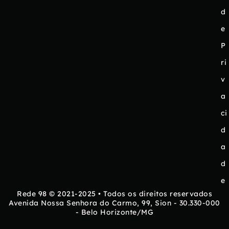
d
e
P
ri
v
a
ci
d
a
d
e
Rede 98 © 2021-2025 • Todos os direitos reservados
Avenida Nossa Senhora do Carmo, 99, Sion - 30.330-000
- Belo Horizonte/MG