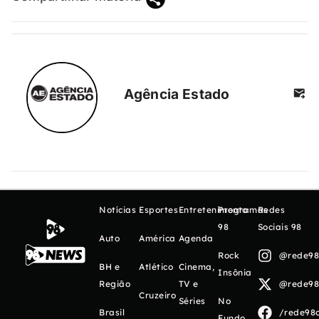
Agência Estado
Notícias
Esportes
Entretenimento
Programas
Redes
98
Sociais 98
Auto
América
Agenda
Rock
@rede98o
BH e
Atlético
Cinema,
Insônia
Região
TV e
@rede98o
Cruzeiro
Séries
No
Brasil
/rede98o
Fundo