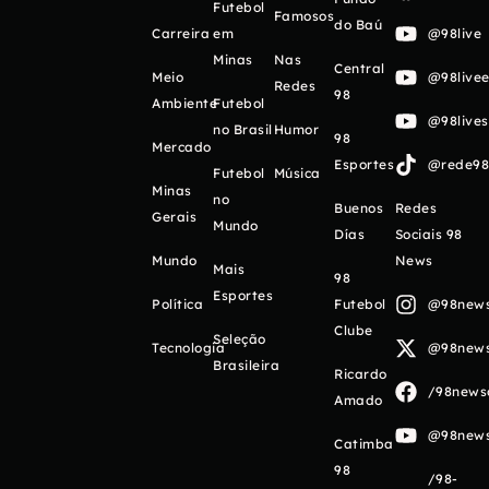
Futebol
Famosos
do Baú
Carreira
em
@98live
Minas
Nas
Central
Meio
@98livee
Redes
98
Ambiente
Futebol
@98live
no Brasil
Humor
98
Mercado
Esportes
@rede98o
Futebol
Música
Minas
no
Buenos
Redes
Gerais
Mundo
Días
Sociais 98
Mundo
News
Mais
98
Esportes
Política
Futebol
@98newso
Clube
Seleção
Tecnologia
@98newso
Brasileira
Ricardo
/98newso
Amado
@98newso
Catimba
98
/98-