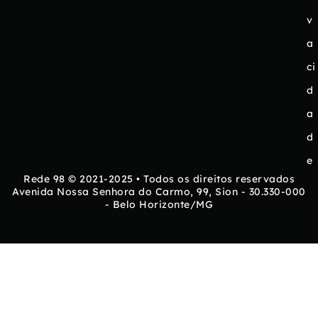
v
a
ci
d
a
d
e
Rede 98 © 2021-2025 • Todos os direitos reservados
Avenida Nossa Senhora do Carmo, 99, Sion - 30.330-000
- Belo Horizonte/MG