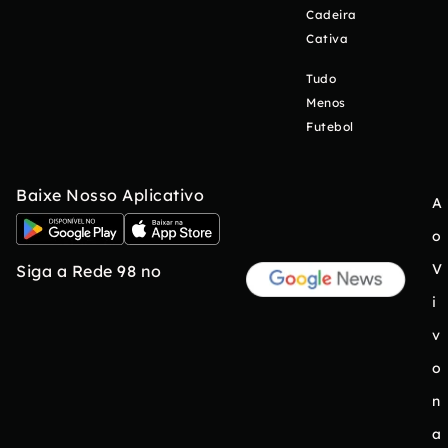
Cadeira
Cativa
Tudo
Menos
Futebol
Baixe Nosso Aplicativo
A
o
V
Siga a Rede 98 no
i
v
o
n
a