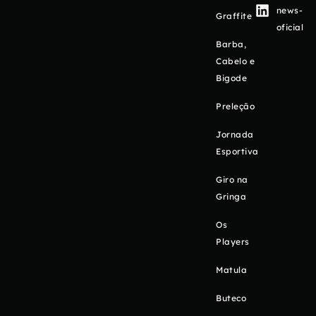
news-
Graffite
oficial
Barba,
Cabelo e
Bigode
Preleção
Jornada
Esportiva
Giro na
Gringa
Os
Players
Matula
Buteco