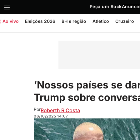
Peça um Rock
Anuncie
Ao vivo
Eleições 2026
BH e região
Atlético
Cruzeiro
‘Nossos países se dar
Trump sobre convers
Por
Roberth R Costa
06/10/2025
14:07