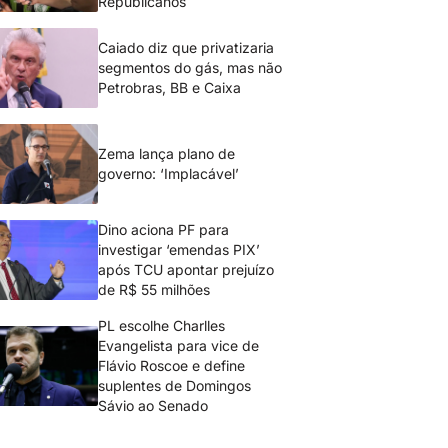
Republicanos
Caiado diz que privatizaria
segmentos do gás, mas não
Petrobras, BB e Caixa
Zema lança plano de
governo: ‘Implacável’
Dino aciona PF para
investigar ‘emendas PIX’
após TCU apontar prejuízo
de R$ 55 milhões
PL escolhe Charlles
Evangelista para vice de
Flávio Roscoe e define
suplentes de Domingos
Sávio ao Senado