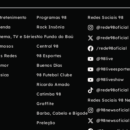
tretenimento
Programas 98
Redes Sociais 98
enda
Rock Insônia
@rede98oficial
nema, TV e Séries
No Fundo do Baú
@rede98oficial
mosos
Central 98
/rede98oficial
s Redes
98 Esportes
@98live
umor
Buenos Días
@98liveesporte
sica
98 Futebol Clube
@98liveshow
Ricardo Amado
@rede98oficial
Catimba 98
Redes Sociais 98 N
Graffite
@98newsoficial
Barba, Cabelo e Bigode
@98newsoficial
Preleção