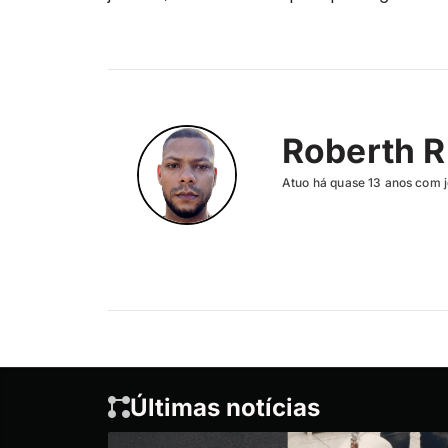
Roberth R
Atuo há quase 13 anos com j
Últimas notícias