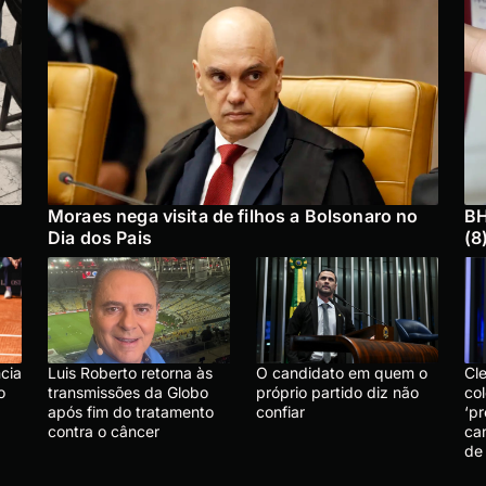
Moraes nega visita de filhos a Bolsonaro no
BH
Dia dos Pais
(8
cia
Luis Roberto retorna às
O candidato em quem o
Cl
o
transmissões da Globo
próprio partido diz não
col
após fim do tratamento
confiar
‘p
contra o câncer
ca
de