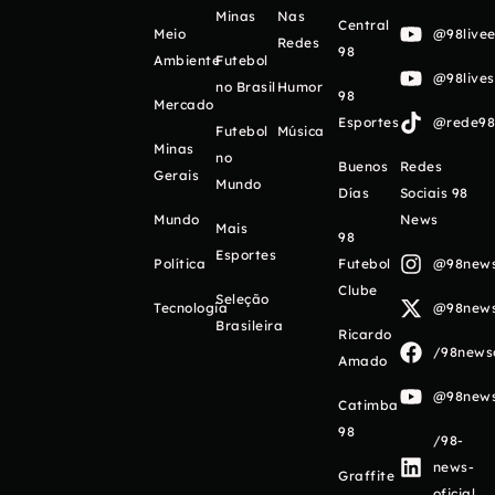
Minas
Nas
Central
Meio
@98livee
Redes
98
Ambiente
Futebol
@98live
no Brasil
Humor
98
Mercado
Esportes
@rede98o
Futebol
Música
Minas
no
Buenos
Redes
Gerais
Mundo
Días
Sociais 98
Mundo
News
Mais
98
Esportes
Política
Futebol
@98newso
Clube
Seleção
Tecnologia
@98newso
Brasileira
Ricardo
/98newso
Amado
@98newso
Catimba
98
/98-
news-
Graffite
oficial