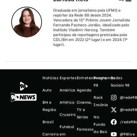
Graduada em jornalismo pela UFMG e
repórter da Rede 98 desde 2024.
Vencedora do 13° Prêmio Jovem Jornalista
Fernando Pacheco Jordão, idealizado pelo
Instituto Vladimir Herzog. Também
participou de reportagens premiadas pela
CDL/BH em 2022 (2º lugar) e em 2024 (1º
lugar).
Notícias
Esportes
Entretenimento
Programas
Redes
98
Sociais 98
Auto
América
Agenda
Rock
@rede98o
BH e
Atlético
Cinema,
Insônia
Região
TV e
@rede98o
Cruzeiro
Séries
No
Brasil
/rede98o
Fundo
Futebol
Famosos
do Baú
Carreira
em
@98live