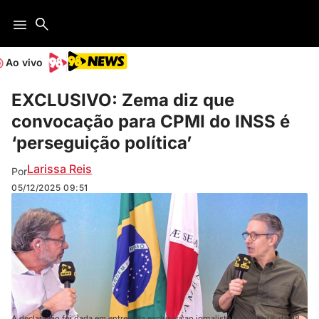
Ao vivo
EXCLUSIVO: Zema diz que
convocação para CPMI do INSS é
‘perseguição política’
Larissa Reis
Por
05/12/2025
09:51
A declaração foi dada em entrevista exclusiva ao jornalista Paulo Leite, da 98