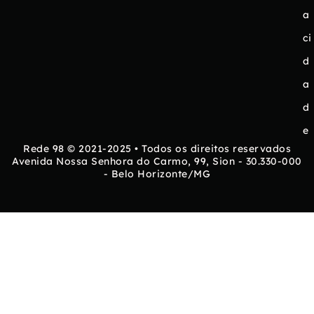
a
ci
d
a
d
e
Rede 98 © 2021-2025 • Todos os direitos reservados
Avenida Nossa Senhora do Carmo, 99, Sion - 30.330-000
- Belo Horizonte/MG