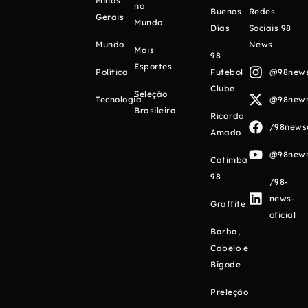
Minas
no
Buenos
Redes
Gerais
Mundo
Días
Sociais 98
Mundo
News
Mais
98
Esportes
Política
Futebol
@98newso
Clube
Seleção
Tecnologia
@98newso
Brasileira
Ricardo
/98newso
Amado
@98newso
Catimba
98
/98-
news-
Graffite
oficial
Barba,
Cabelo e
Bigode
Preleção