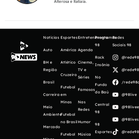
Alterosa e Itatiaia.
Notícias
Esportes
Entretenimento
Programas
Redes
98
Sociais 98
Auto
América
Agenda
Rock
@rede98o
BH e
Atlético
Cinema,
Insônia
Região
TV e
@rede98o
Cruzeiro
Séries
No
Brasil
/rede98o
Fundo
Futebol
Famosos
do Baú
Carreira
em
@98live
Minas
Nas
Central
Meio
@98livee
Redes
98
Ambiente
Futebol
@98live
no Brasil
Humor
98
Mercado
Esportes
@rede98o
Futebol
Música