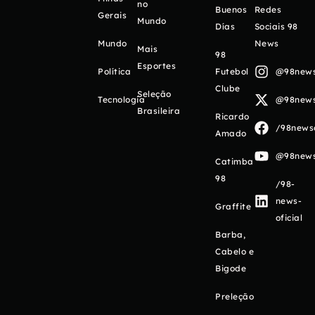
no
Buenos
Redes
Gerais
Mundo
Días
Sociais 98
Mundo
News
Mais
98
Esportes
Política
Futebol
@98newso
Clube
Seleção
Tecnologia
@98newso
Brasileira
Ricardo
/98newso
Amado
@98newso
Catimba
98
/98-
news-
Graffite
oficial
Barba,
Cabelo e
Bigode
Preleção