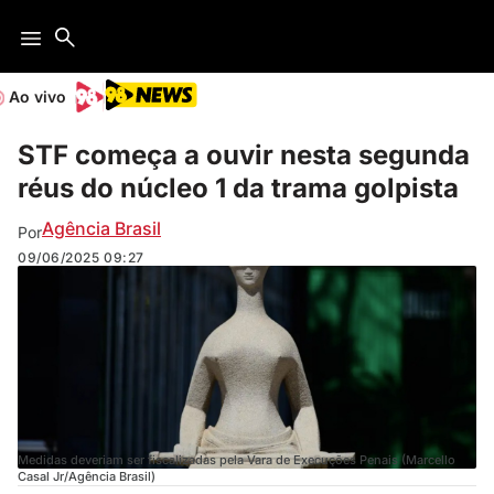
Ao vivo
STF começa a ouvir nesta segunda
réus do núcleo 1 da trama golpista
Agência Brasil
Por
09/06/2025
09:27
Medidas deveriam ser fiscalizadas pela Vara de Execuções Penais (Marcello
Casal Jr/Agência Brasil)