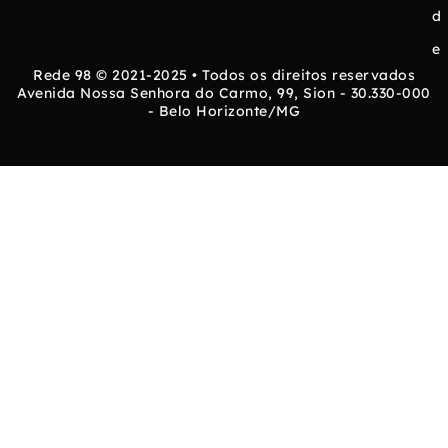
d
e
Rede 98 © 2021-2025 • Todos os direitos reservados
Avenida Nossa Senhora do Carmo, 99, Sion - 30.330-000
- Belo Horizonte/MG