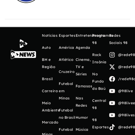
Notícias
Esportes
Entretenimento
Programas
Redes
98
Sociais 98
Auto
América
Agenda
Rock
@rede98o
BH e
Atlético
Cinema,
Insônia
Região
TV e
@rede98o
Cruzeiro
Séries
No
Brasil
/rede98o
Fundo
Futebol
Famosos
do Baú
Carreira
em
@98live
Minas
Nas
Central
Meio
@98livee
Redes
98
Ambiente
Futebol
@98live
no Brasil
Humor
98
Mercado
Esportes
@rede98o
Futebol
Música
Minas