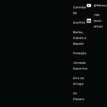
@98newso
Catimba
98
/98-
news-
Graffite
oficial
Barba,
Cabelo e
Bigode
Preleção
Jornada
Esportiva
Giro na
Gringa
Os
Players