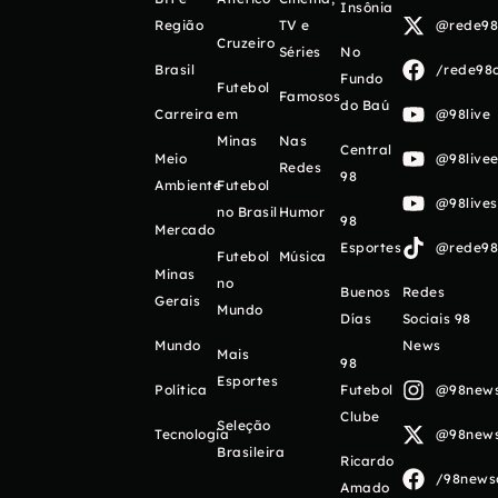
Insônia
Região
TV e
@rede98o
Cruzeiro
Séries
No
Brasil
/rede98o
Fundo
Futebol
Famosos
do Baú
Carreira
em
@98live
Minas
Nas
Central
Meio
@98livee
Redes
98
Ambiente
Futebol
@98live
no Brasil
Humor
98
Mercado
Esportes
@rede98o
Futebol
Música
Minas
no
Buenos
Redes
Gerais
Mundo
Días
Sociais 98
Mundo
News
Mais
98
Esportes
Política
Futebol
@98newso
Clube
Seleção
Tecnologia
@98newso
Brasileira
Ricardo
/98newso
Amado