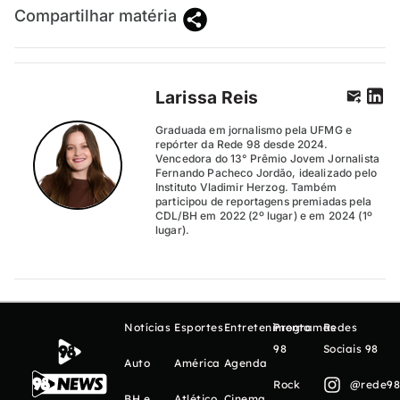
Compartilhar matéria
Larissa Reis
Graduada em jornalismo pela UFMG e
repórter da Rede 98 desde 2024.
Vencedora do 13° Prêmio Jovem Jornalista
Fernando Pacheco Jordão, idealizado pelo
Instituto Vladimir Herzog. Também
participou de reportagens premiadas pela
CDL/BH em 2022 (2º lugar) e em 2024 (1º
lugar).
Notícias
Esportes
Entretenimento
Programas
Redes
98
Sociais 98
Auto
América
Agenda
Rock
@rede98o
BH e
Atlético
Cinema,