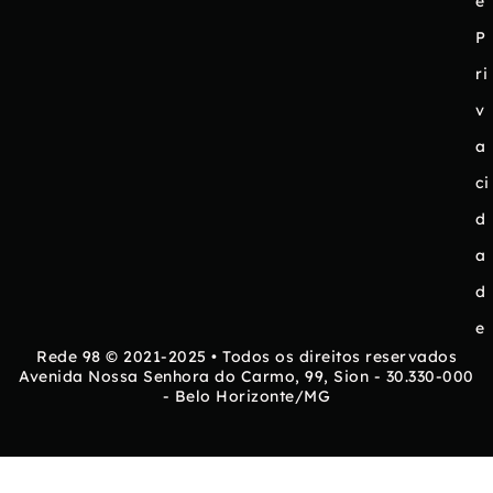
e
P
ri
v
a
ci
d
a
d
e
Rede 98 © 2021-2025 • Todos os direitos reservados
Avenida Nossa Senhora do Carmo, 99, Sion - 30.330-000
- Belo Horizonte/MG