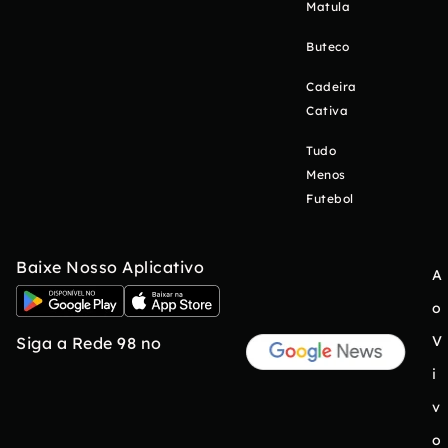
Matula
Buteco
Cadeira
Cativa
Tudo
Menos
Futebol
Baixe Nosso Aplicativo
A
o
V
Siga a Rede 98 no
i
v
o