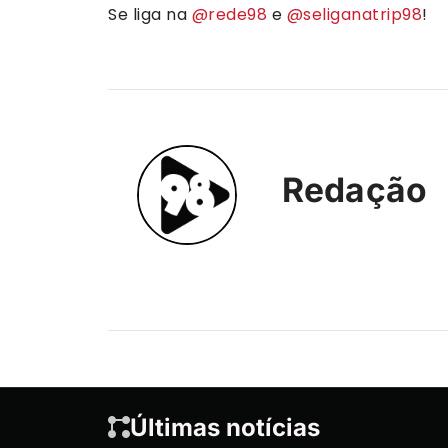
Se liga na
@rede98
e
@seliganatrip98
!
Redação
Últimas notícias