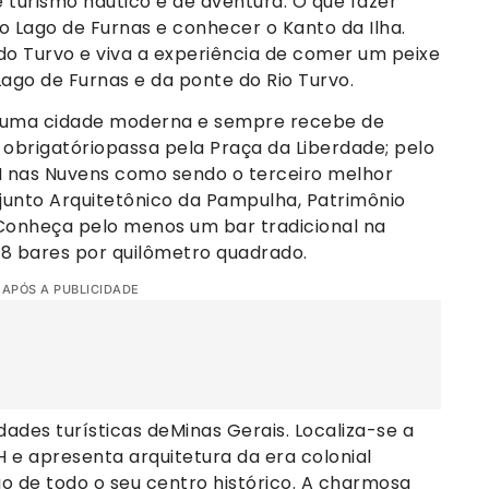
turismo náutico e de aventura. O que fazer
o Lago de Furnas e conhecer o Kanto da Ilha.
o Turvo e viva a experiência de comer um peixe
Lago de Furnas e da ponte do Rio Turvo.
é uma cidade moderna e sempre recebe de
o obrigatóriopassa pela Praça da Liberdade; pelo
AM nas Nuvens como sendo o terceiro melhor
unto Arquitetônico da Pampulha, Patrimônio
Conheça pelo menos um bar tradicional na
 28 bares por quilômetro quadrado.
 APÓS A PUBLICIDADE
dades turísticas deMinas Gerais. Localiza-se a
e apresenta arquitetura da era colonial
 de todo o seu centro histórico. A charmosa