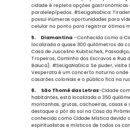
cidade é repleta opções gastronômicas e
paralelepípedos. #SeLigaNaDica: Tirade
possui inúmeras oportunidades para víde
celular no ponto para registrar ótimos
5. Diamantina
–Conhecida como a Cida
localizada a quase 300 quilômetros da ca
Casa de Juscelino Kubitschek, Passadiço,
Tropeiros, Caminho dos Escravos e Rua 
Baiuca). #SeLigaNaDica: Se puder, visit
Vesperata é um concerto noturno onde 
casarões coloniais e o público fica na ru
6. São Thomé das Letras
-Cidade com
habitantes, está localizada a 350 quilôm
montanhas, grutas, cachoeiras, casas e 
destaque o pôr do sol na Casa da Pirâm
conhecida como Cidade Mística devido a
espiritualistas e místicos de todos os can