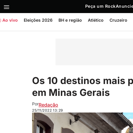
Peça um Rock
Anuncie
Ao vivo
Eleições 2026
BH e região
Atlético
Cruzeiro
Os 10 destinos mais p
em Minas Gerais
Por
Redação
25/11/2022
13:29