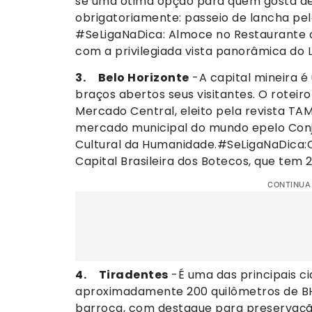
se uma ótima opção para quem gosta de 
obrigatoriamente: passeio de lancha pel
#SeLigaNaDica: Almoce no Restaurante d
com a privilegiada vista panorâmica do 
3. Belo Horizonte
-A capital mineira 
braços abertos seus visitantes. O roteir
Mercado Central, eleito pela revista T
mercado municipal do mundo epelo Conj
Cultural da Humanidade.#SeLigaNaDica:
Capital Brasileira dos Botecos, que tem
CONTINUA
4. Tiradentes
-É uma das principais ci
aproximadamente 200 quilômetros de BH 
barroca, com destaque para preservação