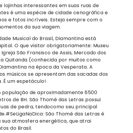
 lojinhas interessantes em suas ruas de
ntes é uma espécie de cidade cenográfica e
os e fotos incríveis. Esteja sempre com o
 momentos da sua viagem.
de Musical do Brasil, Diamantina está
pital. O que visitar obrigatoriamente: Museu
 Igreja São Fransisco de Assis, Mercado dos
da Quitanda (conhecida por muitos como
e Diamantina na época da Vesperata. A
os músicos se apresentam das sacadas dos
a. É um espetáculo!
 população de aproximadamente 6500
etros de BH. São Thomé das Letras possui
ruas de pedra, tendocomo seu principal
ide.#SeLigaNaDica: São Thomé das Letras é
 sua atmosfera energética, que atrai
tos do Brasil.