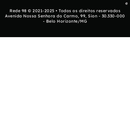
e
Rede 98 © 2021-2025 • Todos os direitos reservados
Avenida Nossa Senhora do Carmo, 99, Sion - 30.330-000
- Belo Horizonte/MG