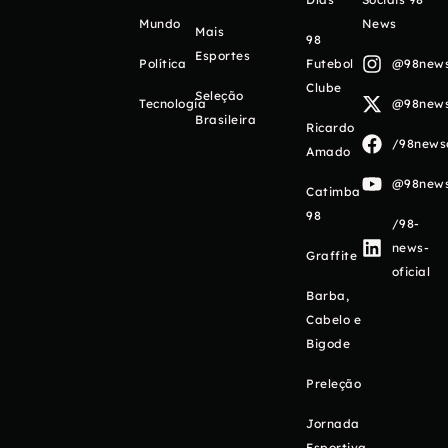
Mundo
News
Mais
98
Esportes
Política
Futebol
@98newso
Clube
Seleção
Tecnologia
@98newso
Brasileira
Ricardo
/98newso
Amado
@98newso
Catimba
98
/98-
news-
Graffite
oficial
Barba,
Cabelo e
Bigode
Preleção
Jornada
Esportiva