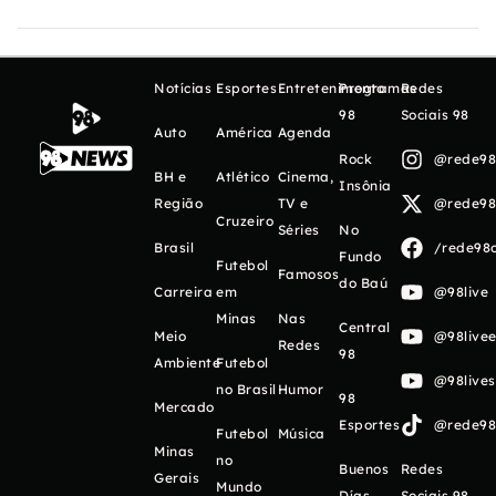
Notícias
Esportes
Entretenimento
Programas
Redes
98
Sociais 98
Auto
América
Agenda
Rock
@rede98o
BH e
Atlético
Cinema,
Insônia
Região
TV e
@rede98o
Cruzeiro
Séries
No
Brasil
/rede98o
Fundo
Futebol
Famosos
do Baú
Carreira
em
@98live
Minas
Nas
Central
Meio
@98livee
Redes
98
Ambiente
Futebol
@98live
no Brasil
Humor
98
Mercado
Esportes
@rede98o
Futebol
Música
Minas
no
Buenos
Redes
Gerais
Mundo
Días
Sociais 98