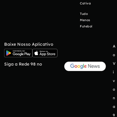
Cativa
Tudo
Menos
Futebol
Baixe Nosso Aplicativo
A
o
V
Siga a Rede 98 no
i
v
o
n
a
9