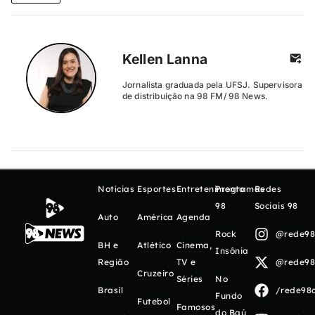
Kellen Lanna
Jornalista graduada pela UFSJ. Supervisora
de distribuição na 98 FM/ 98 News.
Notícias
Esportes
Entretenimento
Programas
Redes
98
Sociais 98
Auto
América
Agenda
Rock
@rede98o
BH e
Atlético
Cinema,
Insônia
Região
TV e
@rede98o
Cruzeiro
Séries
No
Brasil
/rede98o
Fundo
Futebol
Famosos
do Baú