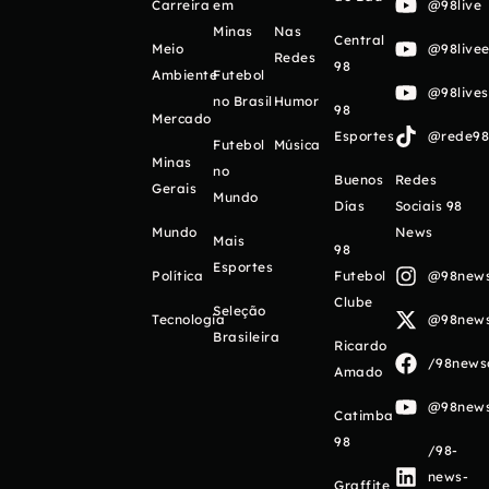
Carreira
em
@98live
Minas
Nas
Central
Meio
@98livee
Redes
98
Ambiente
Futebol
@98live
no Brasil
Humor
98
Mercado
Esportes
@rede98o
Futebol
Música
Minas
no
Buenos
Redes
Gerais
Mundo
Días
Sociais 98
Mundo
News
Mais
98
Esportes
Política
Futebol
@98newso
Clube
Seleção
Tecnologia
@98newso
Brasileira
Ricardo
/98newso
Amado
@98newso
Catimba
98
/98-
news-
Graffite