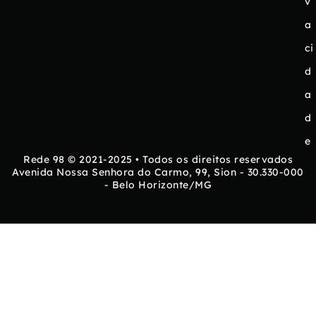
v
a
ci
d
a
d
e
Rede 98 © 2021-2025 • Todos os direitos reservados
Avenida Nossa Senhora do Carmo, 99, Sion - 30.330-000
- Belo Horizonte/MG