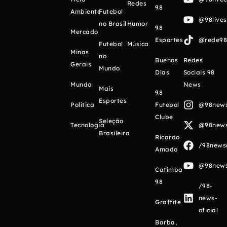
Redes
98
Ambiente
Futebol
@98live
no Brasil
Humor
98
Mercado
Esportes
@rede98o
Futebol
Música
Minas
no
Buenos
Redes
Gerais
Mundo
Días
Sociais 98
Mundo
News
Mais
98
Esportes
Política
Futebol
@98newso
Clube
Seleção
Tecnologia
@98newso
Brasileira
Ricardo
/98newso
Amado
@98newso
Catimba
98
/98-
news-
Graffite
oficial
Barba,