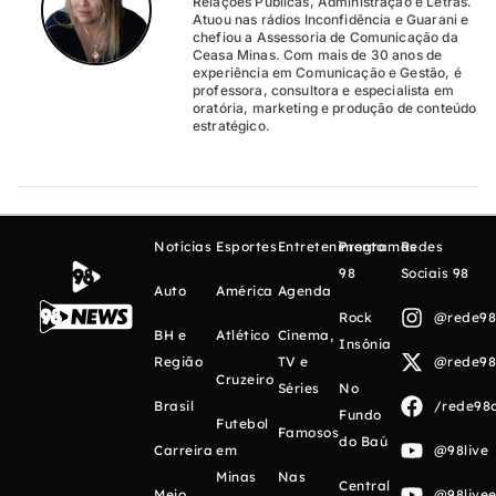
Relações Públicas, Administração e Letras.
Atuou nas rádios Inconfidência e Guarani e
chefiou a Assessoria de Comunicação da
Ceasa Minas. Com mais de 30 anos de
experiência em Comunicação e Gestão, é
professora, consultora e especialista em
oratória, marketing e produção de conteúdo
estratégico.
Notícias
Esportes
Entretenimento
Programas
Redes
98
Sociais 98
Auto
América
Agenda
Rock
@rede98o
BH e
Atlético
Cinema,
Insônia
Região
TV e
@rede98o
Cruzeiro
Séries
No
Brasil
/rede98o
Fundo
Futebol
Famosos
do Baú
Carreira
em
@98live
Minas
Nas
Central
Meio
@98livee