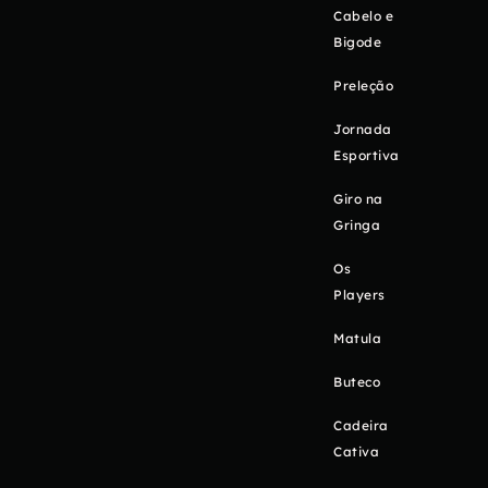
Cabelo e
Bigode
Preleção
Jornada
Esportiva
Giro na
Gringa
Os
Players
Matula
Buteco
Cadeira
Cativa